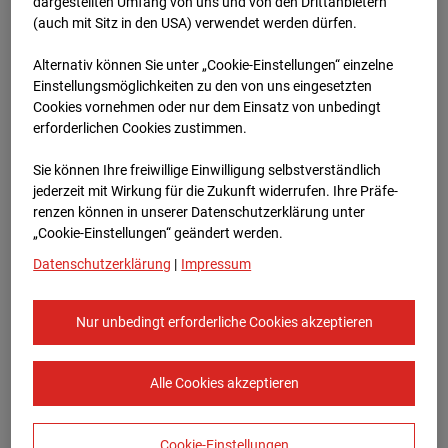
Heddesheim
dargestellten Umfang von uns und von den Drittanbietern
(auch mit Sitz in den USA) verwendet werden dürfen.
Bauvorhaben Badenerstraße 1, 68542
Alternativ können Sie unter „Cookie-Einstellungen“ einzelne
Heddesheim
Einstellungsmöglichkeiten zu den von uns eingesetzten
Cookies vornehmen oder nur dem Einsatz von unbedingt
Zur Übersicht
erforderlichen Cookies zustimmen.
Archivdatum:
15.01.2024 06:46,
Sie können Ihre freiwillige Einwilligung selbstverständlich
Europe/Berlin
jederzeit mit Wirkung für die Zukunft widerrufen. Ihre Prä­fe­
renzen können in unserer Datenschutzerklärung unter
„Cookie-Einstellungen“ geändert werden.
Datenschutzerklärung
|
Impressum
Nur unbedingt erforderliche Cookies akzeptieren
Alle Cookies akzeptieren
Cookie-Einstellungen