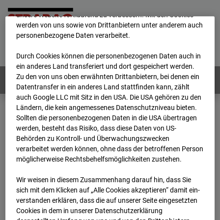
mögliche Nutzung unserer Website zu ermöglichen, sowie um
unsere Website fortlaufend zu verbessern. Mit den Cookies
werden von uns sowie von Drittanbietern unter anderem auch
personenbezogene Daten verarbeitet.
Home
E-Mail
Impressum
Login
Deutsch
/
English
Durch Cookies können die personenbezogenen Daten auch in
ein anderes Land transferiert und dort gespeichert werden.
Zu den von uns oben erwähnten Drittanbietern, bei denen ein
Webcams:
Alle Länder
Datentransfer in ein anderes Land stattfinden kann, zählt
auch Google LLC mit Sitz in den USA. Die USA gehören zu den
Ländern, die kein angemessenes Datenschutzniveau bieten.
Sollten die personenbezogenen Daten in die USA übertragen
Home
Deutschland
werden, besteht das Risiko, dass diese Daten von US-
BC-145 - BV Wohnquartett Heddesheim
Behörden zu Kontroll- und Überwachungszwecken
Archiv
2024
01
15
06:46
verarbeitet werden können, ohne dass der betroffenen Person
möglicherweise Rechtsbehelfsmöglichkeiten zustehen.
BC-145 - BV
Wir weisen in diesem Zusammenhang darauf hin, dass Sie
sich mit dem Klicken auf „Alle Cookies akzeptieren“ damit ein­
Wohnquartett
ver­standen erklären, dass die auf unserer Seite eingesetzten
Cookies in dem in unserer Datenschutzerklärung