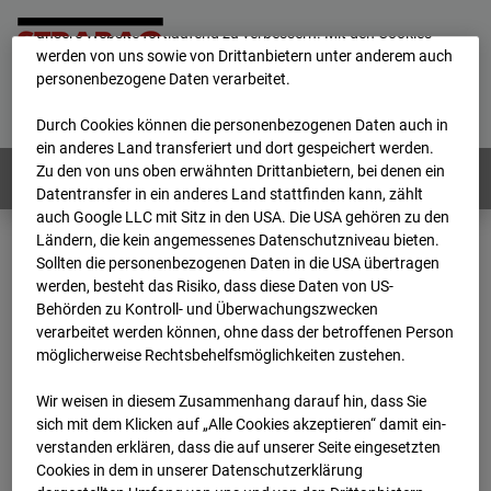
mögliche Nutzung unserer Website zu ermöglichen, sowie um
unsere Website fortlaufend zu verbessern. Mit den Cookies
werden von uns sowie von Drittanbietern unter anderem auch
personenbezogene Daten verarbeitet.
Home
E-Mail
Impressum
Login
Deutsch
/
English
Durch Cookies können die personenbezogenen Daten auch in
ein anderes Land transferiert und dort gespeichert werden.
Zu den von uns oben erwähnten Drittanbietern, bei denen ein
Webcams:
Alle Länder
Datentransfer in ein anderes Land stattfinden kann, zählt
auch Google LLC mit Sitz in den USA. Die USA gehören zu den
Ländern, die kein angemessenes Datenschutzniveau bieten.
Sollten die personenbezogenen Daten in die USA übertragen
Home
Deutschland
werden, besteht das Risiko, dass diese Daten von US-
BC-145 - BV Wohnquartett Heddesheim
Behörden zu Kontroll- und Überwachungszwecken
Archiv
2024
01
15
09:31
verarbeitet werden können, ohne dass der betroffenen Person
möglicherweise Rechtsbehelfsmöglichkeiten zustehen.
BC-145 - BV
Wir weisen in diesem Zusammenhang darauf hin, dass Sie
sich mit dem Klicken auf „Alle Cookies akzeptieren“ damit ein­
Wohnquartett
ver­standen erklären, dass die auf unserer Seite eingesetzten
Cookies in dem in unserer Datenschutzerklärung