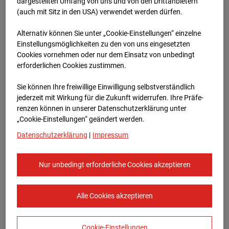
Heddesheim
dargestellten Umfang von uns und von den Drittanbietern
(auch mit Sitz in den USA) verwendet werden dürfen.
Bauvorhaben Badenerstraße 1, 68542
Alternativ können Sie unter „Cookie-Einstellungen“ einzelne
Heddesheim
Einstellungsmöglichkeiten zu den von uns eingesetzten
Cookies vornehmen oder nur dem Einsatz von unbedingt
Zur Übersicht
erforderlichen Cookies zustimmen.
Archivdatum:
15.01.2024 09:31,
Sie können Ihre freiwillige Einwilligung selbstverständlich
Europe/Berlin
jederzeit mit Wirkung für die Zukunft widerrufen. Ihre Prä­fe­
renzen können in unserer Datenschutzerklärung unter
„Cookie-Einstellungen“ geändert werden.
Datenschutzerklärung
|
Impressum
Nur unbedingt erforderliche Cookies akzeptieren
Alle Cookies akzeptieren
Cookie-Einstellungen