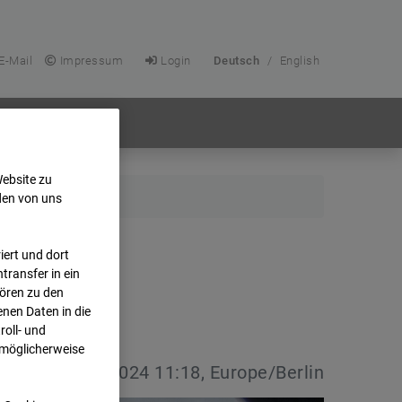
E-Mail
Impressum
Login
Deutsch
/
English
Website zu
den von uns
ert und dort
transfer in ein
hören zu den
nen Daten in die
oll- und
 möglicherweise
vdatum:
15.01.2024 11:18, Europe/Berlin