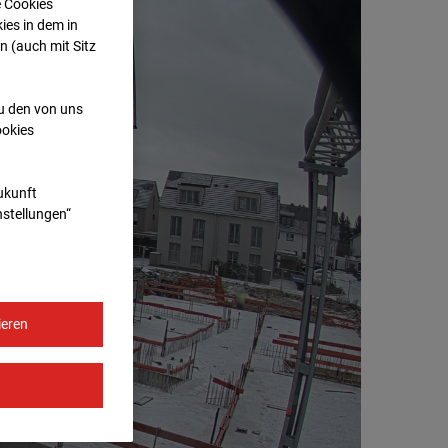
e Cookies
ies in dem in
n (auch mit Sitz
zu den von uns
ookies
Zukunft
nstellungen“
ieren