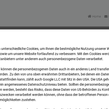
Home
 unterschiedliche Cookies, um Ihnen die best­mögliche Nutzung unserer 
artett Heddesheim
Archiv
2024
01
15
11:18
sowie um unsere Website fortlaufend zu verbessern. Mit den Cookies wer
ttanbietern unter anderem auch personenbezogene Daten verarbeitet.
 können die personenbezogenen Daten auch in ein anderes Land transferi
uartett Heddesheim
rden. Zu den von uns oben erwähnten Drittanbietern, bei denen ein Daten
tattfinden kann, zählt auch Google LLC mit Sitz in den USA. Die USA ge
kein angemessenes Datenschutzniveau bieten. Sollten die personenbezoge
 Heddesheim
n werden, besteht das Risiko, dass diese Daten von US-Behörden zu Kontr
wecken verarbeitet werden können, ohne dass der betroffenen Person
möglichkeiten zustehen.
Archi
Übersicht