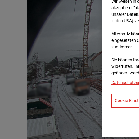
Wir weisen in 
akzeptieren“ d
unserer Daten
in den USA) v
Alternativ kön
eingesetzten 
zustimmen.
Sie können Ihre
widerrufen. Ih
geändert werd
Datenschutze
Cookie-Einst