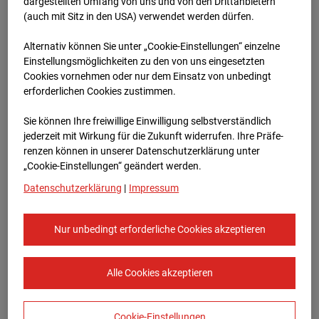
Heddesheim
dargestellten Umfang von uns und von den Drittanbietern
(auch mit Sitz in den USA) verwendet werden dürfen.
Bauvorhaben Badenerstraße 1, 68542
Alternativ können Sie unter „Cookie-Einstellungen“ einzelne
Heddesheim
Einstellungsmöglichkeiten zu den von uns eingesetzten
Cookies vornehmen oder nur dem Einsatz von unbedingt
Zur Übersicht
erforderlichen Cookies zustimmen.
Archivdatum:
15.01.2024 12:18,
Sie können Ihre freiwillige Einwilligung selbstverständlich
Europe/Berlin
jederzeit mit Wirkung für die Zukunft widerrufen. Ihre Prä­fe­
renzen können in unserer Datenschutzerklärung unter
„Cookie-Einstellungen“ geändert werden.
Datenschutzerklärung
|
Impressum
Nur unbedingt erforderliche Cookies akzeptieren
Alle Cookies akzeptieren
Cookie-Einstellungen