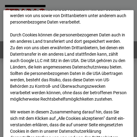
mögliche Nutzung unserer Website zu ermöglichen, sowie um
unsere Website fortlaufend zu verbessern. Mit den Cookies
werden von uns sowie von Drittanbietern unter anderem auch
personenbezogene Daten verarbeitet.
Home
E-Mail
Impressum
Login
Deutsch
/
English
Durch Cookies können die personenbezogenen Daten auch in
ein anderes Land transferiert und dort gespeichert werden.
Zu den von uns oben erwähnten Drittanbietern, bei denen ein
Webcams:
Alle Länder
Datentransfer in ein anderes Land stattfinden kann, zählt
auch Google LLC mit Sitz in den USA. Die USA gehören zu den
Ländern, die kein angemessenes Datenschutzniveau bieten.
Sollten die personenbezogenen Daten in die USA übertragen
Home
Deutschland
werden, besteht das Risiko, dass diese Daten von US-
BC-145 - BV Wohnquartett Heddesheim
Behörden zu Kontroll- und Überwachungszwecken
Archiv
2024
01
15
12:18
verarbeitet werden können, ohne dass der betroffenen Person
möglicherweise Rechtsbehelfsmöglichkeiten zustehen.
BC-145 - BV
Wir weisen in diesem Zusammenhang darauf hin, dass Sie
sich mit dem Klicken auf „Alle Cookies akzeptieren“ damit ein­
Wohnquartett
ver­standen erklären, dass die auf unserer Seite eingesetzten
Cookies in dem in unserer Datenschutzerklärung