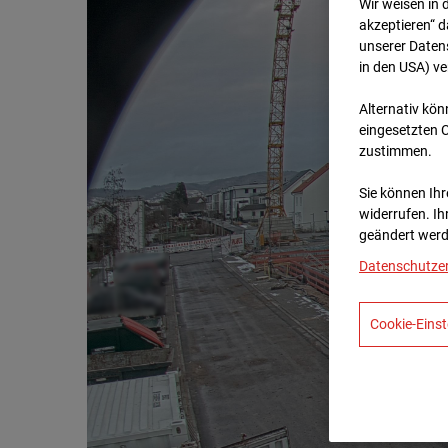
Wir weisen in 
akzeptieren“ d
unserer Daten
in den USA) v
Alternativ kön
eingesetzten 
zustimmen.
Sie können Ihre
widerrufen. Ih
geändert werd
Datenschutze
Cookie-Einst