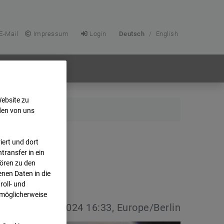
E-Mail
Impressum
Login
Deutsch
/
English
Website zu
den von uns
ert und dort
transfer in ein
hören zu den
nen Daten in die
oll- und
 möglicherweise
vdatum:
15.01.2024 16:33, Europe/Berlin