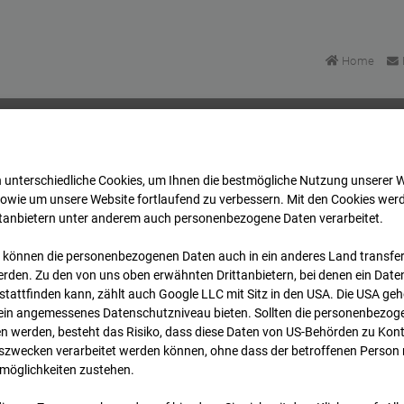
Home
 unterschiedliche Cookies, um Ihnen die best­mögliche Nutzung unserer 
artett Heddesheim
Archiv
2024
01
15
16:33
sowie um unsere Website fortlaufend zu verbessern. Mit den Cookies wer
ttanbietern unter anderem auch personenbezogene Daten verarbeitet.
 können die personenbezogenen Daten auch in ein anderes Land transferi
uartett Heddesheim
rden. Zu den von uns oben erwähnten Drittanbietern, bei denen ein Daten
tattfinden kann, zählt auch Google LLC mit Sitz in den USA. Die USA ge
kein angemessenes Datenschutzniveau bieten. Sollten die personenbezoge
 Heddesheim
n werden, besteht das Risiko, dass diese Daten von US-Behörden zu Kontr
wecken verarbeitet werden können, ohne dass der betroffenen Person
möglichkeiten zustehen.
Archi
Übersicht