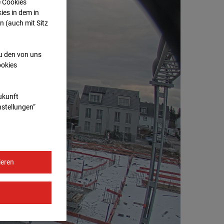
e Cookies
ies in dem in
n (auch mit Sitz
zu den von uns
ookies
Zukunft
nstellungen“
ieren