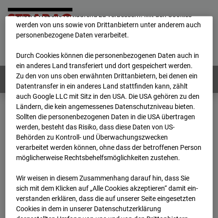
mögliche Nutzung unserer Website zu ermöglichen, sowie um
unsere Website fortlaufend zu verbessern. Mit den Cookies
werden von uns sowie von Drittanbietern unter anderem auch
personenbezogene Daten verarbeitet.
Home
E-Mail
Impressum
Login
Deutsch
/
English
Durch Cookies können die personenbezogenen Daten auch in
ein anderes Land transferiert und dort gespeichert werden.
Zu den von uns oben erwähnten Drittanbietern, bei denen ein
Webcams:
Alle Länder
Datentransfer in ein anderes Land stattfinden kann, zählt
auch Google LLC mit Sitz in den USA. Die USA gehören zu den
Ländern, die kein angemessenes Datenschutzniveau bieten.
Sollten die personenbezogenen Daten in die USA übertragen
Home
Deutschland
werden, besteht das Risiko, dass diese Daten von US-
BC-145 - BV Wohnquartett Heddesheim
Behörden zu Kontroll- und Überwachungszwecken
Archiv
2024
01
15
17:18
verarbeitet werden können, ohne dass der betroffenen Person
möglicherweise Rechtsbehelfsmöglichkeiten zustehen.
BC-145 - BV
Wir weisen in diesem Zusammenhang darauf hin, dass Sie
sich mit dem Klicken auf „Alle Cookies akzeptieren“ damit ein­
Wohnquartett
ver­standen erklären, dass die auf unserer Seite eingesetzten
Cookies in dem in unserer Datenschutzerklärung