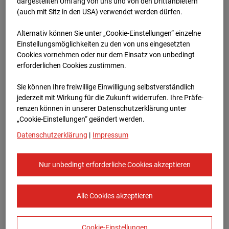
Heddesheim
dargestellten Umfang von uns und von den Drittanbietern
(auch mit Sitz in den USA) verwendet werden dürfen.
Bauvorhaben Badenerstraße 1, 68542
Alternativ können Sie unter „Cookie-Einstellungen“ einzelne
Heddesheim
Einstellungsmöglichkeiten zu den von uns eingesetzten
Cookies vornehmen oder nur dem Einsatz von unbedingt
Zur Übersicht
erforderlichen Cookies zustimmen.
Archivdatum:
15.01.2024 17:18,
Sie können Ihre freiwillige Einwilligung selbstverständlich
Europe/Berlin
jederzeit mit Wirkung für die Zukunft widerrufen. Ihre Prä­fe­
renzen können in unserer Datenschutzerklärung unter
„Cookie-Einstellungen“ geändert werden.
Datenschutzerklärung
|
Impressum
Nur unbedingt erforderliche Cookies akzeptieren
Alle Cookies akzeptieren
Cookie-Einstellungen