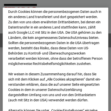
personenbezogene Daten verarbeitet.
Durch Cookies können die personenbezogenen Daten auch in
ein anderes Land transferiert und dort gespeichert werden.
Home
E-Mail
Impressum
Login
Zu den von uns oben erwähnten Drittanbietern, bei denen ein
Datentransfer in ein anderes Land stattfinden kann, zählt
Deutsch
/
English
auch Google LLC mit Sitz in den USA. Die USA gehören zu den
Ländern, die kein angemessenes Datenschutzniveau bieten.
Webcams:
Alle Länder
Sollten die personenbezogenen Daten in die USA übertragen
werden, besteht das Risiko, dass diese Daten von US-
Behörden zu Kontroll- und Überwachungszwecken
verarbeitet werden können, ohne dass der betroffenen Person
Home
Deutschland
möglicherweise Rechtsbehelfsmöglichkeiten zustehen.
BC-186 - BV-Lübbenau Nordkopf
Archiv
2026
07
08
07:15
Wir weisen in diesem Zusammenhang darauf hin, dass Sie
sich mit dem Klicken auf „Alle Cookies akzeptieren“ damit ein­
BC-186 - BV-Lübbenau
ver­standen erklären, dass die auf unserer Seite eingesetzten
Cookies in dem in unserer Datenschutzerklärung
dargestellten Umfang von uns und von den Drittanbietern
Nordkopf
(auch mit Sitz in den USA) verwendet werden dürfen.
Alternativ können Sie unter „Cookie-Einstellungen“ einzelne