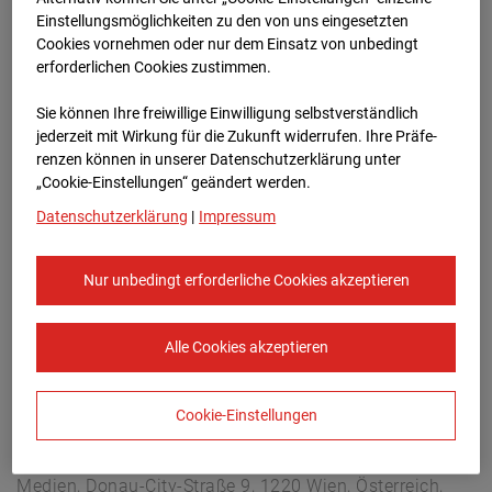
Berliner Str. 30, 03222 Berlin
Einstellungsmöglichkeiten zu den von uns eingesetzten
Zur Übersicht
Cookies vornehmen oder nur dem Einsatz von unbedingt
erforderlichen Cookies zustimmen.
Archivdatum:
08.07.2026 07:15,
Sie können Ihre freiwillige Einwilligung selbstverständlich
Europe/Berlin
jederzeit mit Wirkung für die Zukunft widerrufen. Ihre Prä­fe­
renzen können in unserer Datenschutzerklärung unter
„Cookie-Einstellungen“ geändert werden.
Datenschutzerklärung
|
Impressum
Nur unbedingt erforderliche Cookies akzeptieren
Alle Cookies akzeptieren
Cookie-Einstellungen
STRABAG SE
Konzern-Kommunikation Internet/Neue
Medien, Donau-City-Straße 9, 1220 Wien, Österreich,