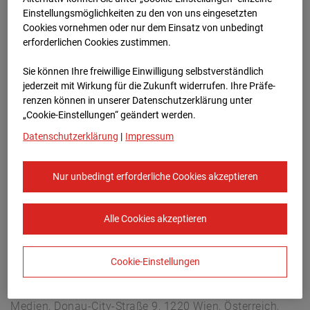
Berliner Str. 30, 03222 Berlin
Einstellungsmöglichkeiten zu den von uns eingesetzten
Zur Übersicht
Cookies vornehmen oder nur dem Einsatz von unbedingt
erforderlichen Cookies zustimmen.
Archivdatum:
08.07.2026 07:30,
Sie können Ihre freiwillige Einwilligung selbstverständlich
Europe/Berlin
jederzeit mit Wirkung für die Zukunft widerrufen. Ihre Prä­fe­
renzen können in unserer Datenschutzerklärung unter
„Cookie-Einstellungen“ geändert werden.
Datenschutzerklärung
|
Impressum
Nur unbedingt erforderliche Cookies akzeptieren
Alle Cookies akzeptieren
Cookie-Einstellungen
STRABAG SE
Konzern-Kommunikation Internet/Neue
Medien, Donau-City-Straße 9, 1220 Wien, Österreich,