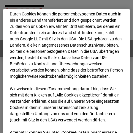
personenbezogene Daten verarbeitet.
Durch Cookies können die personenbezogenen Daten auch in
ein anderes Land transferiert und dort gespeichert werden.
Home
E-Mail
Impressum
Login
Zu den von uns oben erwähnten Drittanbietern, bei denen ein
Datentransfer in ein anderes Land stattfinden kann, zählt
Deutsch
/
English
auch Google LLC mit Sitz in den USA. Die USA gehören zu den
Ländern, die kein angemessenes Datenschutzniveau bieten.
Webcams:
Alle Länder
Sollten die personenbezogenen Daten in die USA übertragen
werden, besteht das Risiko, dass diese Daten von US-
Behörden zu Kontroll- und Überwachungszwecken
verarbeitet werden können, ohne dass der betroffenen Person
Home
Deutschland
möglicherweise Rechtsbehelfsmöglichkeiten zustehen.
BC-186 - BV-Lübbenau Nordkopf
Archiv
2026
07
08
07:30
Wir weisen in diesem Zusammenhang darauf hin, dass Sie
sich mit dem Klicken auf „Alle Cookies akzeptieren“ damit ein­
BC-186 - BV-Lübbenau
ver­standen erklären, dass die auf unserer Seite eingesetzten
Cookies in dem in unserer Datenschutzerklärung
dargestellten Umfang von uns und von den Drittanbietern
Nordkopf
(auch mit Sitz in den USA) verwendet werden dürfen.
Alternativ können Sie unter „Cookie-Einstellungen“ einzelne