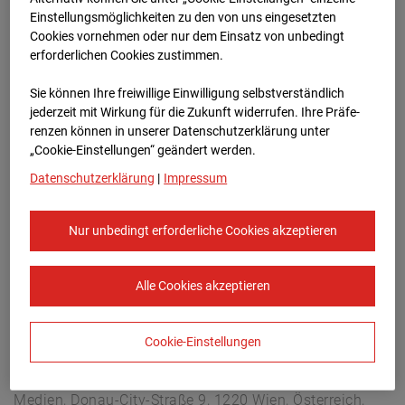
Berliner Str. 30, 03222 Berlin
Einstellungsmöglichkeiten zu den von uns eingesetzten
Zur Übersicht
Cookies vornehmen oder nur dem Einsatz von unbedingt
erforderlichen Cookies zustimmen.
Archivdatum:
08.07.2026 12:30,
Sie können Ihre freiwillige Einwilligung selbstverständlich
Europe/Berlin
jederzeit mit Wirkung für die Zukunft widerrufen. Ihre Prä­fe­
renzen können in unserer Datenschutzerklärung unter
„Cookie-Einstellungen“ geändert werden.
Datenschutzerklärung
|
Impressum
Nur unbedingt erforderliche Cookies akzeptieren
Alle Cookies akzeptieren
Cookie-Einstellungen
STRABAG SE
Konzern-Kommunikation Internet/Neue
Medien, Donau-City-Straße 9, 1220 Wien, Österreich,