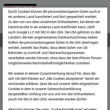
personenbezogene Daten verarbeitet.
Durch Cookies können die personenbezogenen Daten auch in
ein anderes Land transferiert und dort gespeichert werden.
Home
E-Mail
Impressum
Login
Zu den von uns oben erwähnten Drittanbietern, bei denen ein
Datentransfer in ein anderes Land stattfinden kann, zählt
Deutsch
/
English
auch Google LLC mit Sitz in den USA. Die USA gehören zu den
Ländern, die kein angemessenes Datenschutzniveau bieten.
Webcams:
Alle Länder
Sollten die personenbezogenen Daten in die USA übertragen
werden, besteht das Risiko, dass diese Daten von US-
Behörden zu Kontroll- und Überwachungszwecken
verarbeitet werden können, ohne dass der betroffenen Person
Home
Deutschland
möglicherweise Rechtsbehelfsmöglichkeiten zustehen.
BC-186 - BV-Lübbenau Nordkopf
Archiv
2026
07
08
12:30
Wir weisen in diesem Zusammenhang darauf hin, dass Sie
sich mit dem Klicken auf „Alle Cookies akzeptieren“ damit ein­
BC-186 - BV-Lübbenau
ver­standen erklären, dass die auf unserer Seite eingesetzten
Cookies in dem in unserer Datenschutzerklärung
dargestellten Umfang von uns und von den Drittanbietern
Nordkopf
(auch mit Sitz in den USA) verwendet werden dürfen.
Alternativ können Sie unter „Cookie-Einstellungen“ einzelne