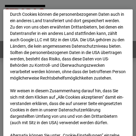
personenbezogene Daten verarbeitet.
Durch Cookies können die personenbezogenen Daten auch in
ein anderes Land transferiert und dort gespeichert werden.
Home
E-Mail
Impressum
Login
Zu den von uns oben erwähnten Drittanbietern, bei denen ein
Datentransfer in ein anderes Land stattfinden kann, zählt
Deutsch
/
English
auch Google LLC mit Sitz in den USA. Die USA gehören zu den
Ländern, die kein angemessenes Datenschutzniveau bieten.
Webcams:
Alle Länder
Sollten die personenbezogenen Daten in die USA übertragen
werden, besteht das Risiko, dass diese Daten von US-
Behörden zu Kontroll- und Überwachungszwecken
verarbeitet werden können, ohne dass der betroffenen Person
Home
Deutschland
möglicherweise Rechtsbehelfsmöglichkeiten zustehen.
BC-186 - BV-Lübbenau Nordkopf
Archiv
2026
07
08
12:45
Wir weisen in diesem Zusammenhang darauf hin, dass Sie
sich mit dem Klicken auf „Alle Cookies akzeptieren“ damit ein­
BC-186 - BV-Lübbenau
ver­standen erklären, dass die auf unserer Seite eingesetzten
Cookies in dem in unserer Datenschutzerklärung
dargestellten Umfang von uns und von den Drittanbietern
Nordkopf
(auch mit Sitz in den USA) verwendet werden dürfen.
Alternativ können Sie unter „Cookie-Einstellungen“ einzelne