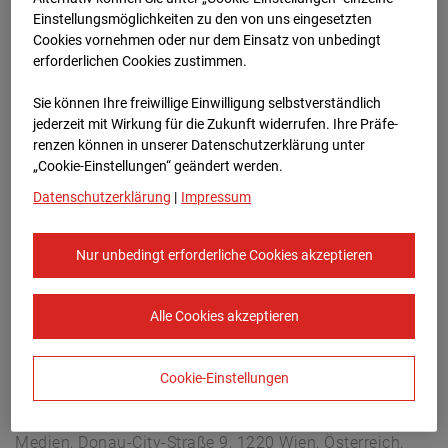
Berliner Str. 30, 03222 Berlin
Einstellungsmöglichkeiten zu den von uns eingesetzten
Zur Übersicht
Cookies vornehmen oder nur dem Einsatz von unbedingt
erforderlichen Cookies zustimmen.
Archivdatum:
08.07.2026 12:45,
Sie können Ihre freiwillige Einwilligung selbstverständlich
Europe/Berlin
jederzeit mit Wirkung für die Zukunft widerrufen. Ihre Prä­fe­
renzen können in unserer Datenschutzerklärung unter
„Cookie-Einstellungen“ geändert werden.
Datenschutzerklärung
|
Impressum
Nur unbedingt erforderliche Cookies akzeptieren
Alle Cookies akzeptieren
Cookie-Einstellungen
STRABAG SE
Konzern-Kommunikation Internet/Neue
Medien, Donau-City-Straße 9, 1220 Wien, Österreich,