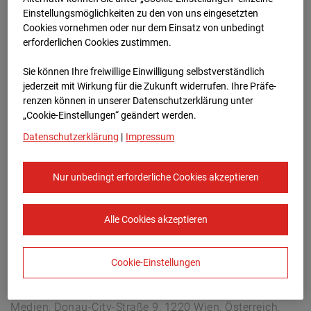
Berliner Str. 30, 03222 Berlin
Einstellungsmöglichkeiten zu den von uns eingesetzten
Zur Übersicht
Cookies vornehmen oder nur dem Einsatz von unbedingt
erforderlichen Cookies zustimmen.
Archivdatum:
08.07.2026 15:00,
Sie können Ihre freiwillige Einwilligung selbstverständlich
Europe/Berlin
jederzeit mit Wirkung für die Zukunft widerrufen. Ihre Prä­fe­
renzen können in unserer Datenschutzerklärung unter
„Cookie-Einstellungen“ geändert werden.
Datenschutzerklärung
|
Impressum
Nur unbedingt erforderliche Cookies akzeptieren
Alle Cookies akzeptieren
Cookie-Einstellungen
STRABAG SE
Konzern-Kommunikation Internet/Neue
Medien, Donau-City-Straße 9, 1220 Wien, Österreich,