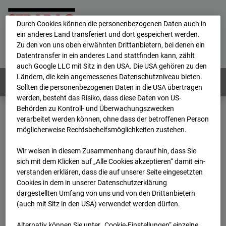
personenbezogene Daten verarbeitet.
Durch Cookies können die personenbezogenen Daten auch in
ein anderes Land transferiert und dort gespeichert werden.
Home
E-Mail
Impressum
Login
Zu den von uns oben erwähnten Drittanbietern, bei denen ein
Datentransfer in ein anderes Land stattfinden kann, zählt
Deutsch
/
English
auch Google LLC mit Sitz in den USA. Die USA gehören zu den
Ländern, die kein angemessenes Datenschutzniveau bieten.
Webcams:
Alle Länder
Sollten die personenbezogenen Daten in die USA übertragen
werden, besteht das Risiko, dass diese Daten von US-
Behörden zu Kontroll- und Überwachungszwecken
verarbeitet werden können, ohne dass der betroffenen Person
Home
Deutschland
möglicherweise Rechtsbehelfsmöglichkeiten zustehen.
BC-186 - BV-Lübbenau Nordkopf
Archiv
2026
07
08
15:00
Wir weisen in diesem Zusammenhang darauf hin, dass Sie
sich mit dem Klicken auf „Alle Cookies akzeptieren“ damit ein­
BC-186 - BV-Lübbenau
ver­standen erklären, dass die auf unserer Seite eingesetzten
Cookies in dem in unserer Datenschutzerklärung
dargestellten Umfang von uns und von den Drittanbietern
Nordkopf
(auch mit Sitz in den USA) verwendet werden dürfen.
Alternativ können Sie unter „Cookie-Einstellungen“ einzelne