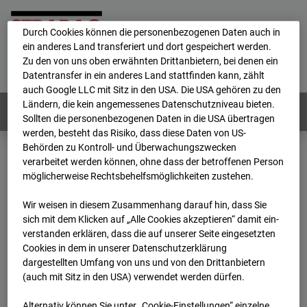
personenbezogene Daten verarbeitet.
Durch Cookies können die personenbezogenen Daten auch in
ein anderes Land transferiert und dort gespeichert werden.
Home
E-Mail
Impressum
Login
Zu den von uns oben erwähnten Drittanbietern, bei denen ein
Datentransfer in ein anderes Land stattfinden kann, zählt
Deutsch
/
English
auch Google LLC mit Sitz in den USA. Die USA gehören zu den
Ländern, die kein angemessenes Datenschutzniveau bieten.
Webcams:
Alle Länder
Sollten die personenbezogenen Daten in die USA übertragen
werden, besteht das Risiko, dass diese Daten von US-
Behörden zu Kontroll- und Überwachungszwecken
verarbeitet werden können, ohne dass der betroffenen Person
Home
Deutschland
möglicherweise Rechtsbehelfsmöglichkeiten zustehen.
BC-186 - BV-Lübbenau Nordkopf
Archiv
2026
07
08
15:15
Wir weisen in diesem Zusammenhang darauf hin, dass Sie
sich mit dem Klicken auf „Alle Cookies akzeptieren“ damit ein­
BC-186 - BV-Lübbenau
ver­standen erklären, dass die auf unserer Seite eingesetzten
Cookies in dem in unserer Datenschutzerklärung
dargestellten Umfang von uns und von den Drittanbietern
Nordkopf
(auch mit Sitz in den USA) verwendet werden dürfen.
Alternativ können Sie unter „Cookie-Einstellungen“ einzelne