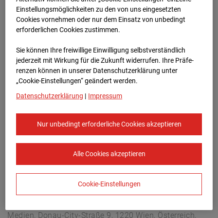
Berliner Str. 30, 03222 Berlin
Einstellungsmöglichkeiten zu den von uns eingesetzten
Zur Übersicht
Cookies vornehmen oder nur dem Einsatz von unbedingt
erforderlichen Cookies zustimmen.
Archivdatum:
08.07.2026 15:15,
Sie können Ihre freiwillige Einwilligung selbstverständlich
Europe/Berlin
jederzeit mit Wirkung für die Zukunft widerrufen. Ihre Prä­fe­
renzen können in unserer Datenschutzerklärung unter
„Cookie-Einstellungen“ geändert werden.
Datenschutzerklärung
|
Impressum
Nur unbedingt erforderliche Cookies akzeptieren
Alle Cookies akzeptieren
Cookie-Einstellungen
STRABAG SE
Konzern-Kommunikation Internet/Neue
Medien, Donau-City-Straße 9, 1220 Wien, Österreich,