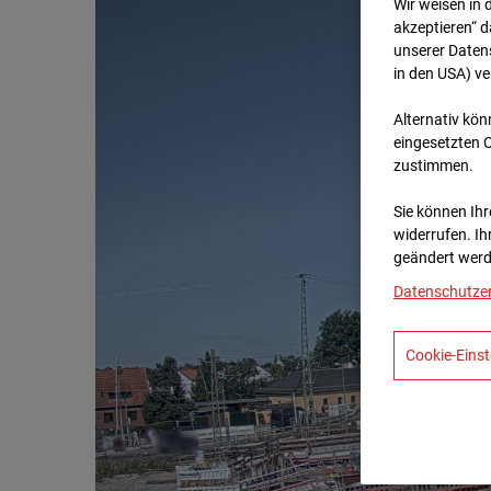
Wir weisen in 
akzeptieren“ d
unserer Daten
in den USA) v
Alternativ kön
eingesetzten 
zustimmen.
Sie können Ihre
widerrufen. Ih
geändert werd
Datenschutze
Cookie-Einst