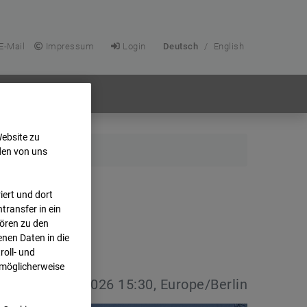
E-Mail
Impressum
Login
Deutsch
/
English
Website zu
den von uns
ert und dort
transfer in ein
hören zu den
nen Daten in die
oll- und
 möglicherweise
vdatum:
08.07.2026 15:30, Europe/Berlin