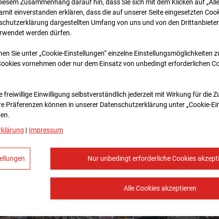
diesem Zusammenhang darauf hin, dass Sie sich mit dem Klicken auf „All
amit ein­ver­standen erklären, dass die auf unserer Seite eingesetzten Cook
schutzerklärung dargestellten Umfang von uns und von den Drittanbieter
erwendet werden dürfen.
nen Sie unter „Cookie-Einstellungen“ einzelne Einstellungsmöglichkeiten 
Cookies vornehmen oder nur dem Einsatz von unbedingt erforderlichen C
 freiwillige Einwilligung selbstverständlich jederzeit mit Wirkung für die 
re Prä­fe­renzen können in unserer Datenschutzerklärung unter „Cookie-Ei
en.
rklärung
|
Impressum
ellungen
Nur unbedingt erforderliche Cookies akzept
Alle Cookies akzeptieren