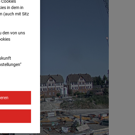
e Cookies
ies in dem in
n (auch mit Sitz
zu den von uns
ookies
Zukunft
nstellungen“
ieren