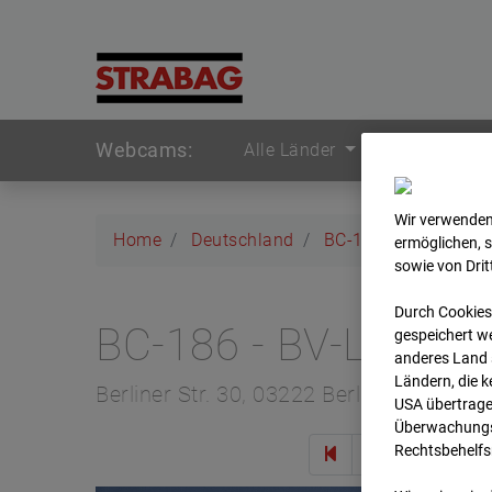
Webcams:
Alle Länder
Wir verwenden
Home
Deutschland
BC-186 - BV-Lübben
ermöglichen, 
sowie von Dri
Durch Cookies
BC-186 - BV-Lübben
gespeichert we
anderes Land s
Ländern, die 
Berliner Str. 30, 03222 Berlin
USA übertrage
Überwachungsz
Rechtsbehelfs
Zur 