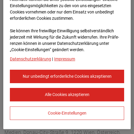
Berliner Str. 30, 03222 Berlin
Einstellungsmöglichkeiten zu den von uns eingesetzten
Zur Übersicht
Cookies vornehmen oder nur dem Einsatz von unbedingt
erforderlichen Cookies zustimmen.
Archivdatum:
08.07.2026 16:45,
Sie können Ihre freiwillige Einwilligung selbstverständlich
Europe/Berlin
jederzeit mit Wirkung für die Zukunft widerrufen. Ihre Prä­fe­
renzen können in unserer Datenschutzerklärung unter
„Cookie-Einstellungen“ geändert werden.
Datenschutzerklärung
|
Impressum
Nur unbedingt erforderliche Cookies akzeptieren
Alle Cookies akzeptieren
Cookie-Einstellungen
STRABAG SE
Konzern-Kommunikation Internet/Neue
Medien, Donau-City-Straße 9, 1220 Wien, Österreich,