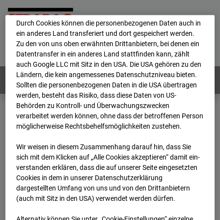
personenbezogene Daten verarbeitet.
Durch Cookies können die personenbezogenen Daten auch in
ein anderes Land transferiert und dort gespeichert werden.
Home
E-Mail
Impressum
Login
Zu den von uns oben erwähnten Drittanbietern, bei denen ein
Datentransfer in ein anderes Land stattfinden kann, zählt
Deutsch
/
English
auch Google LLC mit Sitz in den USA. Die USA gehören zu den
Ländern, die kein angemessenes Datenschutzniveau bieten.
Webcams:
Alle Länder
Sollten die personenbezogenen Daten in die USA übertragen
werden, besteht das Risiko, dass diese Daten von US-
Behörden zu Kontroll- und Überwachungszwecken
verarbeitet werden können, ohne dass der betroffenen Person
Home
Deutschland
möglicherweise Rechtsbehelfsmöglichkeiten zustehen.
BC-186 - BV-Lübbenau Nordkopf
Archiv
2026
07
08
17:00
Wir weisen in diesem Zusammenhang darauf hin, dass Sie
sich mit dem Klicken auf „Alle Cookies akzeptieren“ damit ein­
BC-186 - BV-Lübbenau
ver­standen erklären, dass die auf unserer Seite eingesetzten
Cookies in dem in unserer Datenschutzerklärung
dargestellten Umfang von uns und von den Drittanbietern
Nordkopf
(auch mit Sitz in den USA) verwendet werden dürfen.
Alternativ können Sie unter „Cookie-Einstellungen“ einzelne