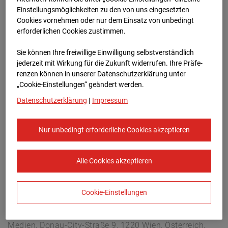
Berliner Str. 30, 03222 Berlin
Einstellungsmöglichkeiten zu den von uns eingesetzten
Zur Übersicht
Cookies vornehmen oder nur dem Einsatz von unbedingt
erforderlichen Cookies zustimmen.
Archivdatum:
08.07.2026 17:00,
Sie können Ihre freiwillige Einwilligung selbstverständlich
Europe/Berlin
jederzeit mit Wirkung für die Zukunft widerrufen. Ihre Prä­fe­
renzen können in unserer Datenschutzerklärung unter
„Cookie-Einstellungen“ geändert werden.
Datenschutzerklärung
|
Impressum
Nur unbedingt erforderliche Cookies akzeptieren
Alle Cookies akzeptieren
Cookie-Einstellungen
STRABAG SE
Konzern-Kommunikation Internet/Neue
Medien, Donau-City-Straße 9, 1220 Wien, Österreich,