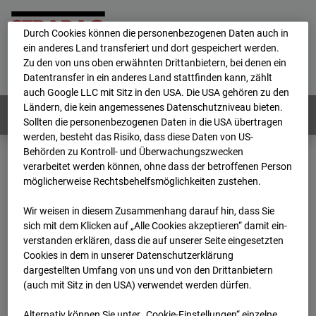
personenbezogene Daten verarbeitet.
Durch Cookies können die personenbezogenen Daten auch in
ein anderes Land transferiert und dort gespeichert werden.
Home
E-Mail
Impressum
Login
Zu den von uns oben erwähnten Drittanbietern, bei denen ein
Datentransfer in ein anderes Land stattfinden kann, zählt
Deutsch
/
English
auch Google LLC mit Sitz in den USA. Die USA gehören zu den
Ländern, die kein angemessenes Datenschutzniveau bieten.
Webcams:
Alle Länder
Sollten die personenbezogenen Daten in die USA übertragen
werden, besteht das Risiko, dass diese Daten von US-
Behörden zu Kontroll- und Überwachungszwecken
verarbeitet werden können, ohne dass der betroffenen Person
Home
Deutschland
möglicherweise Rechtsbehelfsmöglichkeiten zustehen.
BC-114 BV-Ausbau Bonatzbau -Cam2
Archiv
2025
03
13
06:50
Wir weisen in diesem Zusammenhang darauf hin, dass Sie
sich mit dem Klicken auf „Alle Cookies akzeptieren“ damit ein­
BC-114 BV-Ausbau
ver­standen erklären, dass die auf unserer Seite eingesetzten
Cookies in dem in unserer Datenschutzerklärung
dargestellten Umfang von uns und von den Drittanbietern
Bonatzbau -Cam2
(auch mit Sitz in den USA) verwendet werden dürfen.
Alternativ können Sie unter „Cookie-Einstellungen“ einzelne