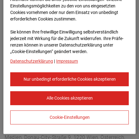
Arnulf Klett Platz, 70173 Stuttgart
Einstellungsmöglichkeiten zu den von uns eingesetzten
Zur Übersicht
Cookies vornehmen oder nur dem Einsatz von unbedingt
erforderlichen Cookies zustimmen.
Archivdatum:
13.03.2025 06:50,
Sie können Ihre freiwillige Einwilligung selbstverständlich
Europe/Berlin
jederzeit mit Wirkung für die Zukunft widerrufen. Ihre Prä­fe­
renzen können in unserer Datenschutzerklärung unter
„Cookie-Einstellungen“ geändert werden.
Datenschutzerklärung
|
Impressum
Nur unbedingt erforderliche Cookies akzeptieren
Alle Cookies akzeptieren
Cookie-Einstellungen
STRABAG SE
Konzern-Kommunikation Internet/Neue
Medien, Donau-City-Straße 9, 1220 Wien, Österreich,