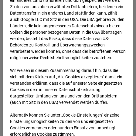
ein anderes Land transferiert und dort gespeichert werden.
15.03.2025 07:15
Zu den von uns oben erwähnten Drittanbietern, bei denen ein
Datentransfer in ein anderes Land stattfinden kann, zählt
auch Google LLC mit Sitz in den USA. Die USA gehören zu den
Ländern, die kein angemessenes Datenschutzniveau bieten.
Sollten die personenbezogenen Daten in die USA übertragen
werden, besteht das Risiko, dass diese Daten von US-
Behörden zu Kontroll- und Überwachungszwecken
verarbeitet werden können, ohne dass der betroffenen Person
möglicherweise Rechtsbehelfsmöglichkeiten zustehen.
Wir weisen in diesem Zusammenhang darauf hin, dass Sie
sich mit dem Klicken auf „Alle Cookies akzeptieren“ damit ein­
ver­standen erklären, dass die auf unserer Seite eingesetzten
Cookies in dem in unserer Datenschutzerklärung
15.03.2025 07:30
dargestellten Umfang von uns und von den Drittanbietern
(auch mit Sitz in den USA) verwendet werden dürfen.
Alternativ können Sie unter „Cookie-Einstellungen“ einzelne
Einstellungsmöglichkeiten zu den von uns eingesetzten
Cookies vornehmen oder nur dem Einsatz von unbedingt
erforderlichen Cookies zustimmen.