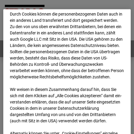
personenbezogene Daten verarbeitet.
Durch Cookies können die personenbezogenen Daten auch in
ein anderes Land transferiert und dort gespeichert werden.
Home
E-Mail
Impressum
Login
Zu den von uns oben erwähnten Drittanbietern, bei denen ein
Datentransfer in ein anderes Land stattfinden kann, zählt
Deutsch
/
English
auch Google LLC mit Sitz in den USA. Die USA gehören zu den
Ländern, die kein angemessenes Datenschutzniveau bieten.
Webcams:
Alle Länder
Sollten die personenbezogenen Daten in die USA übertragen
werden, besteht das Risiko, dass diese Daten von US-
Behörden zu Kontroll- und Überwachungszwecken
verarbeitet werden können, ohne dass der betroffenen Person
Home
Deutschland
möglicherweise Rechtsbehelfsmöglichkeiten zustehen.
BC-114 BV-Ausbau Bonatzbau -Cam2
Archiv
2025
03
18
06:00
Wir weisen in diesem Zusammenhang darauf hin, dass Sie
sich mit dem Klicken auf „Alle Cookies akzeptieren“ damit ein­
BC-114 BV-Ausbau
ver­standen erklären, dass die auf unserer Seite eingesetzten
Cookies in dem in unserer Datenschutzerklärung
dargestellten Umfang von uns und von den Drittanbietern
Bonatzbau -Cam2
(auch mit Sitz in den USA) verwendet werden dürfen.
Alternativ können Sie unter „Cookie-Einstellungen“ einzelne