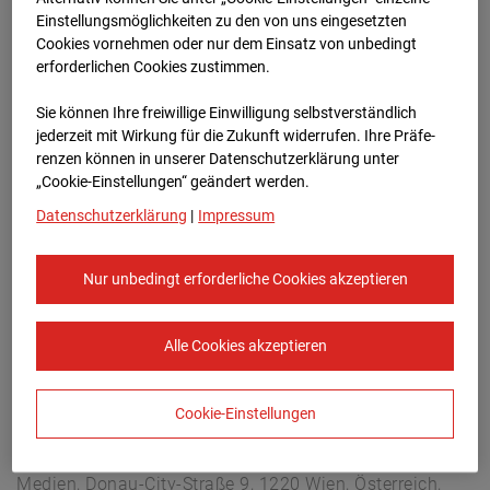
Arnulf Klett Platz, 70173 Stuttgart
Einstellungsmöglichkeiten zu den von uns eingesetzten
Zur Übersicht
Cookies vornehmen oder nur dem Einsatz von unbedingt
erforderlichen Cookies zustimmen.
Archivdatum:
18.03.2025 06:00,
Sie können Ihre freiwillige Einwilligung selbstverständlich
Europe/Berlin
jederzeit mit Wirkung für die Zukunft widerrufen. Ihre Prä­fe­
renzen können in unserer Datenschutzerklärung unter
„Cookie-Einstellungen“ geändert werden.
Datenschutzerklärung
|
Impressum
Nur unbedingt erforderliche Cookies akzeptieren
Alle Cookies akzeptieren
Cookie-Einstellungen
STRABAG SE
Konzern-Kommunikation Internet/Neue
Medien, Donau-City-Straße 9, 1220 Wien, Österreich,