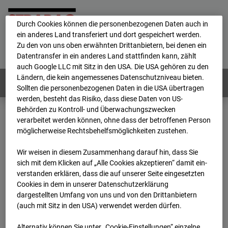
personenbezogene Daten verarbeitet.
Durch Cookies können die personenbezogenen Daten auch in
ein anderes Land transferiert und dort gespeichert werden.
Home
E-Mail
Impressum
Login
Zu den von uns oben erwähnten Drittanbietern, bei denen ein
Datentransfer in ein anderes Land stattfinden kann, zählt
Deutsch
/
English
auch Google LLC mit Sitz in den USA. Die USA gehören zu den
Ländern, die kein angemessenes Datenschutzniveau bieten.
Webcams:
Alle Länder
Sollten die personenbezogenen Daten in die USA übertragen
werden, besteht das Risiko, dass diese Daten von US-
Behörden zu Kontroll- und Überwachungszwecken
verarbeitet werden können, ohne dass der betroffenen Person
Home
Deutschland
möglicherweise Rechtsbehelfsmöglichkeiten zustehen.
BC-114 BV-Ausbau Bonatzbau -Cam2
Archiv
2026
05
06
14:30
Wir weisen in diesem Zusammenhang darauf hin, dass Sie
sich mit dem Klicken auf „Alle Cookies akzeptieren“ damit ein­
BC-114 BV-Ausbau
ver­standen erklären, dass die auf unserer Seite eingesetzten
Cookies in dem in unserer Datenschutzerklärung
dargestellten Umfang von uns und von den Drittanbietern
Bonatzbau -Cam2
(auch mit Sitz in den USA) verwendet werden dürfen.
Alternativ können Sie unter „Cookie-Einstellungen“ einzelne