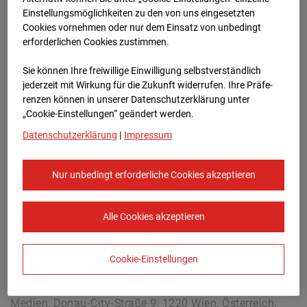
Arnulf Klett Platz, 70173 Stuttgart
Einstellungsmöglichkeiten zu den von uns eingesetzten
Zur Übersicht
Cookies vornehmen oder nur dem Einsatz von unbedingt
erforderlichen Cookies zustimmen.
Archivdatum:
06.05.2026 14:30,
Sie können Ihre freiwillige Einwilligung selbstverständlich
Europe/Berlin
jederzeit mit Wirkung für die Zukunft widerrufen. Ihre Prä­fe­
renzen können in unserer Datenschutzerklärung unter
„Cookie-Einstellungen“ geändert werden.
Datenschutzerklärung
|
Impressum
Nur unbedingt erforderliche Cookies akzeptieren
Alle Cookies akzeptieren
Cookie-Einstellungen
STRABAG SE
Konzern-Kommunikation Internet/Neue
Medien, Donau-City-Straße 9, 1220 Wien, Österreich,