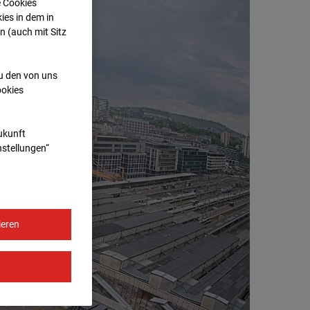
e Cookies
ies in dem in
n (auch mit Sitz
zu den von uns
ookies
Zukunft
nstellungen“
ieren