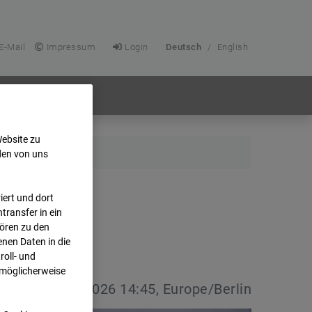
E-Mail
Impressum
Login
Deutsch
/
English
Website zu
den von uns
ert und dort
transfer in ein
hören zu den
nen Daten in die
oll- und
 möglicherweise
vdatum:
06.05.2026 14:45, Europe/Berlin