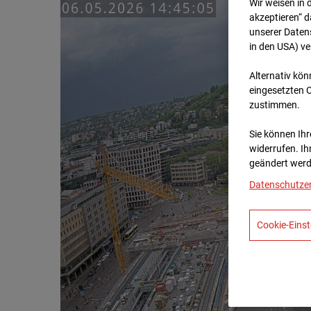
Wir weisen in 
akzeptieren“ d
unserer Daten
in den USA) v
Alternativ kön
eingesetzten 
zustimmen.
Sie können Ihre
widerrufen. Ih
geändert werd
Datenschutze
Cookie-Einst