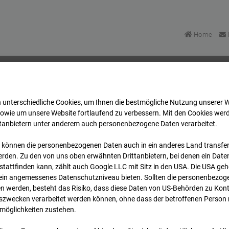
Home
 unterschiedliche Cookies, um Ihnen die best­mögliche Nutzung unserer 
Bonatzbau -Cam2
Archiv
2026
05
06
14:45
sowie um unsere Website fortlaufend zu verbessern. Mit den Cookies wer
ttanbietern unter anderem auch personenbezogene Daten verarbeitet.
 können die personenbezogenen Daten auch in ein anderes Land transferi
Bonatzbau -Cam2
rden. Zu den von uns oben erwähnten Drittanbietern, bei denen ein Daten
tattfinden kann, zählt auch Google LLC mit Sitz in den USA. Die USA ge
kein angemessenes Datenschutzniveau bieten. Sollten die personenbezoge
n werden, besteht das Risiko, dass diese Daten von US-Behörden zu Kontr
wecken verarbeitet werden können, ohne dass der betroffenen Person
möglichkeiten zustehen.
Archi
Übersicht