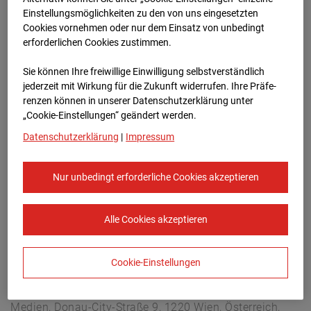
Arnulf Klett Platz, 70173 Stuttgart
Einstellungsmöglichkeiten zu den von uns eingesetzten
Zur Übersicht
Cookies vornehmen oder nur dem Einsatz von unbedingt
erforderlichen Cookies zustimmen.
Archivdatum:
08.07.2026 06:30,
Sie können Ihre freiwillige Einwilligung selbstverständlich
Europe/Berlin
jederzeit mit Wirkung für die Zukunft widerrufen. Ihre Prä­fe­
renzen können in unserer Datenschutzerklärung unter
„Cookie-Einstellungen“ geändert werden.
Datenschutzerklärung
|
Impressum
Nur unbedingt erforderliche Cookies akzeptieren
Alle Cookies akzeptieren
Cookie-Einstellungen
STRABAG SE
Konzern-Kommunikation Internet/Neue
Medien, Donau-City-Straße 9, 1220 Wien, Österreich,