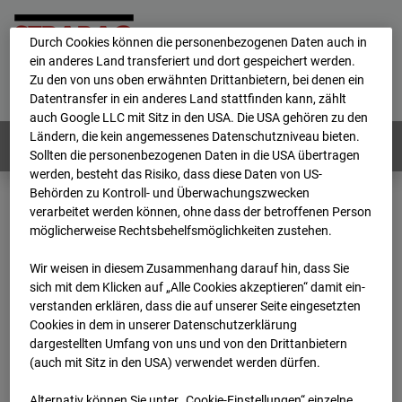
personenbezogene Daten verarbeitet.
Durch Cookies können die personenbezogenen Daten auch in
ein anderes Land transferiert und dort gespeichert werden.
Home
E-Mail
Impressum
Login
Zu den von uns oben erwähnten Drittanbietern, bei denen ein
Datentransfer in ein anderes Land stattfinden kann, zählt
Deutsch
/
English
auch Google LLC mit Sitz in den USA. Die USA gehören zu den
Ländern, die kein angemessenes Datenschutzniveau bieten.
Webcams:
Alle Länder
Sollten die personenbezogenen Daten in die USA übertragen
werden, besteht das Risiko, dass diese Daten von US-
Behörden zu Kontroll- und Überwachungszwecken
verarbeitet werden können, ohne dass der betroffenen Person
Home
Deutschland
möglicherweise Rechtsbehelfsmöglichkeiten zustehen.
BC-114 BV-Ausbau Bonatzbau -Cam2
Archiv
2026
07
08
06:30
Wir weisen in diesem Zusammenhang darauf hin, dass Sie
sich mit dem Klicken auf „Alle Cookies akzeptieren“ damit ein­
BC-114 BV-Ausbau
ver­standen erklären, dass die auf unserer Seite eingesetzten
Cookies in dem in unserer Datenschutzerklärung
dargestellten Umfang von uns und von den Drittanbietern
Bonatzbau -Cam2
(auch mit Sitz in den USA) verwendet werden dürfen.
Alternativ können Sie unter „Cookie-Einstellungen“ einzelne