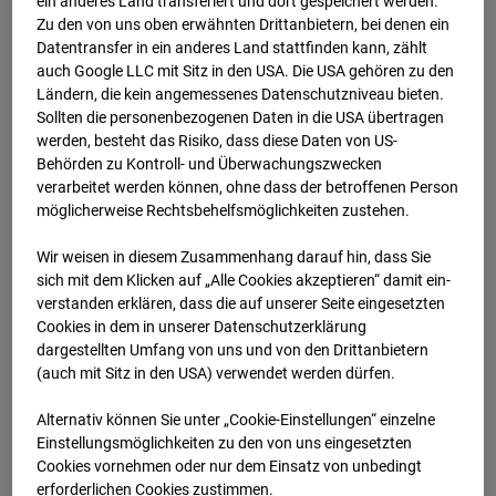
ein anderes Land transferiert und dort gespeichert werden.
08.07.2026 07:15
Zu den von uns oben erwähnten Drittanbietern, bei denen ein
Datentransfer in ein anderes Land stattfinden kann, zählt
auch Google LLC mit Sitz in den USA. Die USA gehören zu den
Ländern, die kein angemessenes Datenschutzniveau bieten.
Sollten die personenbezogenen Daten in die USA übertragen
werden, besteht das Risiko, dass diese Daten von US-
Behörden zu Kontroll- und Überwachungszwecken
verarbeitet werden können, ohne dass der betroffenen Person
möglicherweise Rechtsbehelfsmöglichkeiten zustehen.
Wir weisen in diesem Zusammenhang darauf hin, dass Sie
sich mit dem Klicken auf „Alle Cookies akzeptieren“ damit ein­
ver­standen erklären, dass die auf unserer Seite eingesetzten
Cookies in dem in unserer Datenschutzerklärung
08.07.2026 07:30
dargestellten Umfang von uns und von den Drittanbietern
(auch mit Sitz in den USA) verwendet werden dürfen.
Alternativ können Sie unter „Cookie-Einstellungen“ einzelne
Einstellungsmöglichkeiten zu den von uns eingesetzten
Cookies vornehmen oder nur dem Einsatz von unbedingt
erforderlichen Cookies zustimmen.