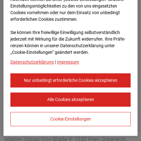
Arnulf Klett Platz, 70173 Stuttgart
Einstellungsmöglichkeiten zu den von uns eingesetzten
Zur Übersicht
Cookies vornehmen oder nur dem Einsatz von unbedingt
erforderlichen Cookies zustimmen.
Archivdatum:
08.07.2026 07:45,
Sie können Ihre freiwillige Einwilligung selbstverständlich
Europe/Berlin
jederzeit mit Wirkung für die Zukunft widerrufen. Ihre Prä­fe­
renzen können in unserer Datenschutzerklärung unter
„Cookie-Einstellungen“ geändert werden.
Datenschutzerklärung
|
Impressum
Nur unbedingt erforderliche Cookies akzeptieren
Alle Cookies akzeptieren
Cookie-Einstellungen
STRABAG SE
Konzern-Kommunikation Internet/Neue
Medien, Donau-City-Straße 9, 1220 Wien, Österreich,