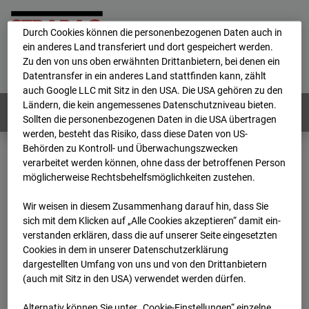
personenbezogene Daten verarbeitet.
Durch Cookies können die personenbezogenen Daten auch in
ein anderes Land transferiert und dort gespeichert werden.
Home
E-Mail
Impressum
Login
Zu den von uns oben erwähnten Drittanbietern, bei denen ein
Datentransfer in ein anderes Land stattfinden kann, zählt
Deutsch
/
English
auch Google LLC mit Sitz in den USA. Die USA gehören zu den
Ländern, die kein angemessenes Datenschutzniveau bieten.
Webcams:
Alle Länder
Sollten die personenbezogenen Daten in die USA übertragen
werden, besteht das Risiko, dass diese Daten von US-
Behörden zu Kontroll- und Überwachungszwecken
verarbeitet werden können, ohne dass der betroffenen Person
Home
Deutschland
möglicherweise Rechtsbehelfsmöglichkeiten zustehen.
BC-114 BV-Ausbau Bonatzbau -Cam2
Archiv
2026
07
08
07:45
Wir weisen in diesem Zusammenhang darauf hin, dass Sie
sich mit dem Klicken auf „Alle Cookies akzeptieren“ damit ein­
BC-114 BV-Ausbau
ver­standen erklären, dass die auf unserer Seite eingesetzten
Cookies in dem in unserer Datenschutzerklärung
dargestellten Umfang von uns und von den Drittanbietern
Bonatzbau -Cam2
(auch mit Sitz in den USA) verwendet werden dürfen.
Alternativ können Sie unter „Cookie-Einstellungen“ einzelne