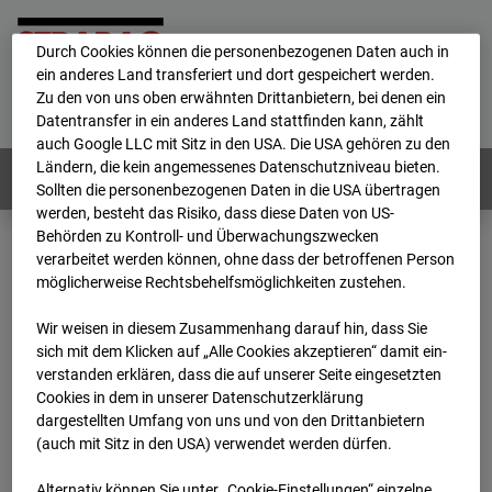
personenbezogene Daten verarbeitet.
Durch Cookies können die personenbezogenen Daten auch in
ein anderes Land transferiert und dort gespeichert werden.
Home
E-Mail
Impressum
Login
Zu den von uns oben erwähnten Drittanbietern, bei denen ein
Datentransfer in ein anderes Land stattfinden kann, zählt
Deutsch
/
English
auch Google LLC mit Sitz in den USA. Die USA gehören zu den
Ländern, die kein angemessenes Datenschutzniveau bieten.
Webcams:
Alle Länder
Sollten die personenbezogenen Daten in die USA übertragen
werden, besteht das Risiko, dass diese Daten von US-
Behörden zu Kontroll- und Überwachungszwecken
verarbeitet werden können, ohne dass der betroffenen Person
Home
Deutschland
möglicherweise Rechtsbehelfsmöglichkeiten zustehen.
BC-114 BV-Ausbau Bonatzbau -Cam2
Archiv
2026
07
08
09:00
Wir weisen in diesem Zusammenhang darauf hin, dass Sie
sich mit dem Klicken auf „Alle Cookies akzeptieren“ damit ein­
BC-114 BV-Ausbau
ver­standen erklären, dass die auf unserer Seite eingesetzten
Cookies in dem in unserer Datenschutzerklärung
dargestellten Umfang von uns und von den Drittanbietern
Bonatzbau -Cam2
(auch mit Sitz in den USA) verwendet werden dürfen.
Alternativ können Sie unter „Cookie-Einstellungen“ einzelne