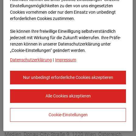
Arnulf Klett Platz, 70173 Stuttgart
Einstellungsmöglichkeiten zu den von uns eingesetzten
Zur Übersicht
Cookies vornehmen oder nur dem Einsatz von unbedingt
erforderlichen Cookies zustimmen.
Archivdatum:
08.07.2026 09:00,
Sie können Ihre freiwillige Einwilligung selbstverständlich
Europe/Berlin
jederzeit mit Wirkung für die Zukunft widerrufen. Ihre Prä­fe­
renzen können in unserer Datenschutzerklärung unter
„Cookie-Einstellungen“ geändert werden.
Datenschutzerklärung
|
Impressum
Nur unbedingt erforderliche Cookies akzeptieren
Alle Cookies akzeptieren
Cookie-Einstellungen
STRABAG SE
Konzern-Kommunikation Internet/Neue
Medien, Donau-City-Straße 9, 1220 Wien, Österreich,