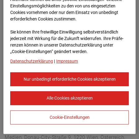
Arnulf Klett Platz, 70173 Stuttgart
Einstellungsmöglichkeiten zu den von uns eingesetzten
Zur Übersicht
Cookies vornehmen oder nur dem Einsatz von unbedingt
erforderlichen Cookies zustimmen.
Archivdatum:
08.07.2026 10:15,
Sie können Ihre freiwillige Einwilligung selbstverständlich
Europe/Berlin
jederzeit mit Wirkung für die Zukunft widerrufen. Ihre Prä­fe­
renzen können in unserer Datenschutzerklärung unter
„Cookie-Einstellungen“ geändert werden.
Datenschutzerklärung
|
Impressum
Nur unbedingt erforderliche Cookies akzeptieren
Alle Cookies akzeptieren
Cookie-Einstellungen
STRABAG SE
Konzern-Kommunikation Internet/Neue
Medien, Donau-City-Straße 9, 1220 Wien, Österreich,