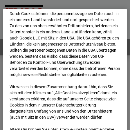
personenbezogene Daten verarbeitet.
Durch Cookies können die personenbezogenen Daten auch in
ein anderes Land transferiert und dort gespeichert werden.
Home
E-Mail
Impressum
Login
Zu den von uns oben erwähnten Drittanbietern, bei denen ein
Datentransfer in ein anderes Land stattfinden kann, zählt
Deutsch
/
English
auch Google LLC mit Sitz in den USA. Die USA gehören zu den
Ländern, die kein angemessenes Datenschutzniveau bieten.
Webcams:
Alle Länder
Sollten die personenbezogenen Daten in die USA übertragen
werden, besteht das Risiko, dass diese Daten von US-
Behörden zu Kontroll- und Überwachungszwecken
verarbeitet werden können, ohne dass der betroffenen Person
Home
Deutschland
möglicherweise Rechtsbehelfsmöglichkeiten zustehen.
BC-114 BV-Ausbau Bonatzbau -Cam2
Archiv
2026
07
08
10:15
Wir weisen in diesem Zusammenhang darauf hin, dass Sie
sich mit dem Klicken auf „Alle Cookies akzeptieren“ damit ein­
BC-114 BV-Ausbau
ver­standen erklären, dass die auf unserer Seite eingesetzten
Cookies in dem in unserer Datenschutzerklärung
dargestellten Umfang von uns und von den Drittanbietern
Bonatzbau -Cam2
(auch mit Sitz in den USA) verwendet werden dürfen.
Alternativ können Sie unter „Cookie-Einstellungen“ einzelne