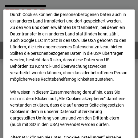
personenbezogene Daten verarbeitet.
Durch Cookies können die personenbezogenen Daten auch in
ein anderes Land transferiert und dort gespeichert werden.
Home
E-Mail
Impressum
Login
Zu den von uns oben erwähnten Drittanbietern, bei denen ein
Datentransfer in ein anderes Land stattfinden kann, zählt
Deutsch
/
English
auch Google LLC mit Sitz in den USA. Die USA gehören zu den
Ländern, die kein angemessenes Datenschutzniveau bieten.
Webcams:
Alle Länder
Sollten die personenbezogenen Daten in die USA übertragen
werden, besteht das Risiko, dass diese Daten von US-
Behörden zu Kontroll- und Überwachungszwecken
verarbeitet werden können, ohne dass der betroffenen Person
Home
Deutschland
möglicherweise Rechtsbehelfsmöglichkeiten zustehen.
BC-114 BV-Ausbau Bonatzbau -Cam2
Archiv
2026
07
08
12:00
Wir weisen in diesem Zusammenhang darauf hin, dass Sie
sich mit dem Klicken auf „Alle Cookies akzeptieren“ damit ein­
BC-114 BV-Ausbau
ver­standen erklären, dass die auf unserer Seite eingesetzten
Cookies in dem in unserer Datenschutzerklärung
dargestellten Umfang von uns und von den Drittanbietern
Bonatzbau -Cam2
(auch mit Sitz in den USA) verwendet werden dürfen.
Alternativ können Sie unter „Cookie-Einstellungen“ einzelne