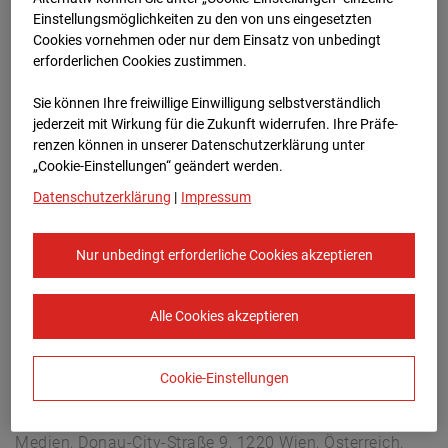
Arnulf Klett Platz, 70173 Stuttgart
Einstellungsmöglichkeiten zu den von uns eingesetzten
Zur Übersicht
Cookies vornehmen oder nur dem Einsatz von unbedingt
erforderlichen Cookies zustimmen.
Archivdatum:
08.07.2026 12:00,
Sie können Ihre freiwillige Einwilligung selbstverständlich
Europe/Berlin
jederzeit mit Wirkung für die Zukunft widerrufen. Ihre Prä­fe­
renzen können in unserer Datenschutzerklärung unter
„Cookie-Einstellungen“ geändert werden.
Datenschutzerklärung
|
Impressum
Nur unbedingt erforderliche Cookies akzeptieren
Alle Cookies akzeptieren
Cookie-Einstellungen
STRABAG SE
Konzern-Kommunikation Internet/Neue
Medien, Donau-City-Straße 9, 1220 Wien, Österreich,