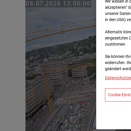
Wir weisen in 
akzeptieren“ d
unserer Daten
in den USA) v
Alternativ kön
eingesetzten 
zustimmen.
Sie können Ihre
widerrufen. Ih
geändert werd
Datenschutze
Cookie-Einst