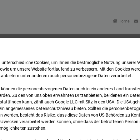
Home
 unterschiedliche Cookies, um Ihnen die best­mögliche Nutzung unserer 
Bonatzbau -Cam2
Archiv
2026
07
08
13:00
sowie um unsere Website fortlaufend zu verbessern. Mit den Cookies wer
ttanbietern unter anderem auch personenbezogene Daten verarbeitet.
 können die personenbezogenen Daten auch in ein anderes Land transferi
Bonatzbau -Cam2
rden. Zu den von uns oben erwähnten Drittanbietern, bei denen ein Daten
tattfinden kann, zählt auch Google LLC mit Sitz in den USA. Die USA ge
kein angemessenes Datenschutzniveau bieten. Sollten die personenbezoge
n werden, besteht das Risiko, dass diese Daten von US-Behörden zu Kontr
wecken verarbeitet werden können, ohne dass der betroffenen Person
möglichkeiten zustehen.
Archi
Übersicht