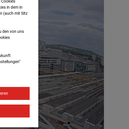
e Cookies
ies in dem in
n (auch mit Sitz
zu den von uns
ookies
Zukunft
nstellungen“
ieren