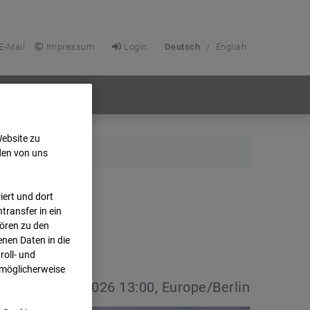
E-Mail
Impressum
Login
Deutsch
/
English
Website zu
den von uns
ert und dort
transfer in ein
hören zu den
nen Daten in die
oll- und
 möglicherweise
vdatum:
08.07.2026 13:00, Europe/Berlin