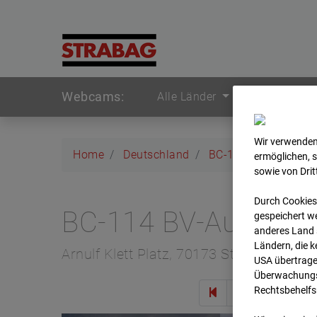
Webcams:
Alle Länder
Wir verwenden
Home
Deutschland
BC-114 BV-Ausbau 
ermöglichen, 
sowie von Dri
Durch Cookies
BC-114 BV-Ausbau 
gespeichert we
anderes Land s
Ländern, die 
Arnulf Klett Platz, 70173 Stuttgart
USA übertrage
Überwachungsz
Rechtsbehelfs
Zur 