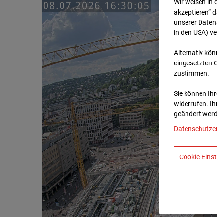
Wir weisen in 
akzeptieren“ d
unserer Daten
in den USA) v
Alternativ kön
eingesetzten 
zustimmen.
Sie können Ihre
widerrufen. Ih
geändert werd
Datenschutze
Cookie-Einst