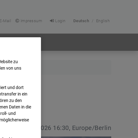
E-Mail
Impressum
Login
Deutsch
/
English
Website zu
den von uns
ert und dort
transfer in ein
hören zu den
nen Daten in die
oll- und
 möglicherweise
vdatum:
08.07.2026 16:30, Europe/Berlin