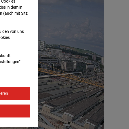
e Cookies
ies in dem in
n (auch mit Sitz
zu den von uns
ookies
Zukunft
nstellungen“
ieren