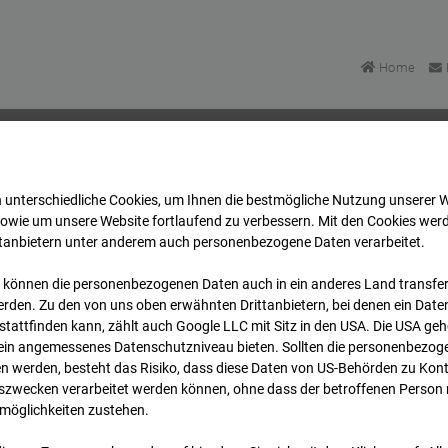
Home
 unterschiedliche Cookies, um Ihnen die best­mögliche Nutzung unserer 
Bonatzbau -Cam2
Archiv
2026
07
08
16:30
sowie um unsere Website fortlaufend zu verbessern. Mit den Cookies wer
ttanbietern unter anderem auch personenbezogene Daten verarbeitet.
 können die personenbezogenen Daten auch in ein anderes Land transferi
Bonatzbau -Cam2
rden. Zu den von uns oben erwähnten Drittanbietern, bei denen ein Daten
tattfinden kann, zählt auch Google LLC mit Sitz in den USA. Die USA ge
kein angemessenes Datenschutzniveau bieten. Sollten die personenbezoge
n werden, besteht das Risiko, dass diese Daten von US-Behörden zu Kontr
wecken verarbeitet werden können, ohne dass der betroffenen Person
möglichkeiten zustehen.
Archi
Übersicht