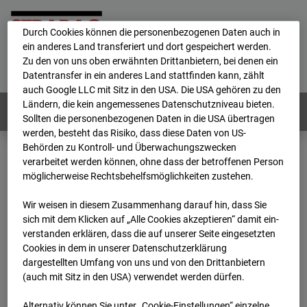
personenbezogene Daten verarbeitet.
Durch Cookies können die personenbezogenen Daten auch in
ein anderes Land transferiert und dort gespeichert werden.
Home
E-Mail
Impressum
Login
Zu den von uns oben erwähnten Drittanbietern, bei denen ein
Datentransfer in ein anderes Land stattfinden kann, zählt
Deutsch
/
English
auch Google LLC mit Sitz in den USA. Die USA gehören zu den
Ländern, die kein angemessenes Datenschutzniveau bieten.
Webcams:
Alle Länder
Sollten die personenbezogenen Daten in die USA übertragen
werden, besteht das Risiko, dass diese Daten von US-
Behörden zu Kontroll- und Überwachungszwecken
verarbeitet werden können, ohne dass der betroffenen Person
Home
Deutschland
möglicherweise Rechtsbehelfsmöglichkeiten zustehen.
BC-114 BV-Ausbau Bonatzbau -Cam2
Archiv
2026
07
08
18:45
Wir weisen in diesem Zusammenhang darauf hin, dass Sie
sich mit dem Klicken auf „Alle Cookies akzeptieren“ damit ein­
BC-114 BV-Ausbau
ver­standen erklären, dass die auf unserer Seite eingesetzten
Cookies in dem in unserer Datenschutzerklärung
dargestellten Umfang von uns und von den Drittanbietern
Bonatzbau -Cam2
(auch mit Sitz in den USA) verwendet werden dürfen.
Alternativ können Sie unter „Cookie-Einstellungen“ einzelne