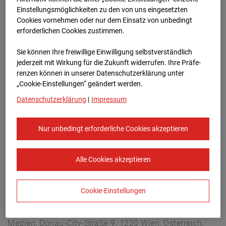
Arnulf Klett Platz, 70173 Stuttgart
Einstellungsmöglichkeiten zu den von uns eingesetzten
Zur Übersicht
Cookies vornehmen oder nur dem Einsatz von unbedingt
erforderlichen Cookies zustimmen.
Archivdatum:
08.07.2026 18:45,
Sie können Ihre freiwillige Einwilligung selbstverständlich
Europe/Berlin
jederzeit mit Wirkung für die Zukunft widerrufen. Ihre Prä­fe­
renzen können in unserer Datenschutzerklärung unter
„Cookie-Einstellungen“ geändert werden.
Datenschutzerklärung
|
Impressum
Nur unbedingt erforderliche Cookies akzeptieren
Alle Cookies akzeptieren
Cookie-Einstellungen
STRABAG SE
Konzern-Kommunikation Internet/Neue
Medien, Donau-City-Straße 9, 1220 Wien, Österreich,