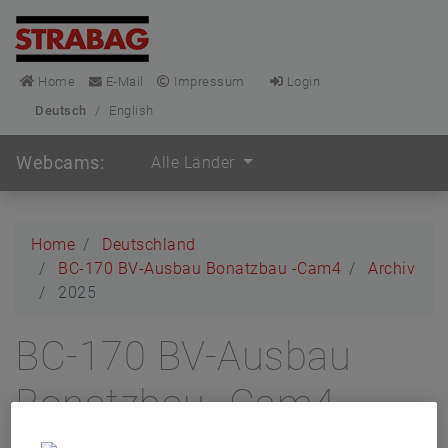
Home
E-Mail
Impressum
Login
Deutsch
/
English
Webcams:
Alle Länder
Home
Deutschland
BC-170 BV-Ausbau Bonatzbau -Cam4
Archiv
2025
BC-170 BV-Ausbau
Bonatzbau -Cam4