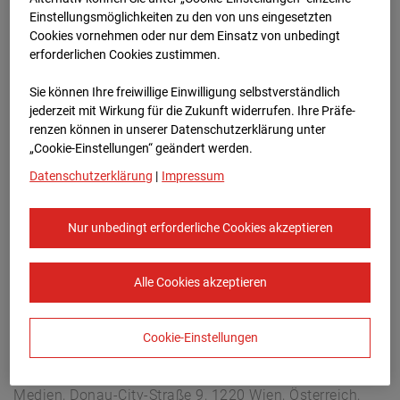
Arnulf Klett Platz, 70173 Stuttgart
Einstellungsmöglichkeiten zu den von uns eingesetzten
Zur Übersicht
Cookies vornehmen oder nur dem Einsatz von unbedingt
erforderlichen Cookies zustimmen.
Archivdatum:
13.03.2025 17:35,
Sie können Ihre freiwillige Einwilligung selbstverständlich
Europe/Berlin
jederzeit mit Wirkung für die Zukunft widerrufen. Ihre Prä­fe­
renzen können in unserer Datenschutzerklärung unter
„Cookie-Einstellungen“ geändert werden.
Datenschutzerklärung
|
Impressum
Nur unbedingt erforderliche Cookies akzeptieren
Alle Cookies akzeptieren
Cookie-Einstellungen
STRABAG SE
Konzern-Kommunikation Internet/Neue
Medien, Donau-City-Straße 9, 1220 Wien, Österreich,