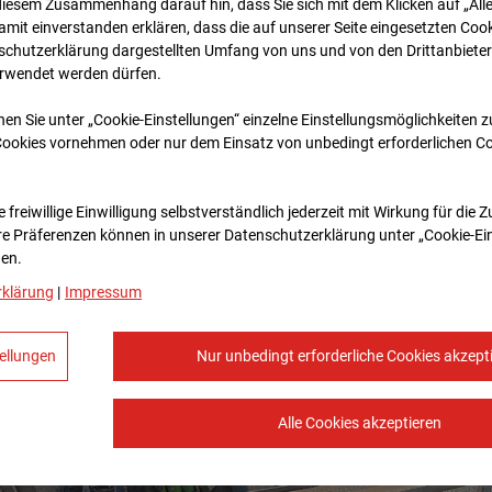
diesem Zusammenhang darauf hin, dass Sie sich mit dem Klicken auf „All
amit ein­ver­standen erklären, dass die auf unserer Seite eingesetzten Cook
schutzerklärung dargestellten Umfang von uns und von den Drittanbieter
erwendet werden dürfen.
nen Sie unter „Cookie-Einstellungen“ einzelne Einstellungsmöglichkeiten 
Cookies vornehmen oder nur dem Einsatz von unbedingt erforderlichen C
 freiwillige Einwilligung selbstverständlich jederzeit mit Wirkung für die 
re Prä­fe­renzen können in unserer Datenschutzerklärung unter „Cookie-Ei
en.
rklärung
|
Impressum
ellungen
Nur unbedingt erforderliche Cookies akzept
Alle Cookies akzeptieren