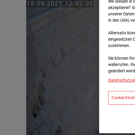
Wir weisen in 
akzeptieren“ d
unserer Daten
in den USA) v
Alternativ kön
eingesetzten 
zustimmen.
Sie können Ihre
widerrufen. Ih
geändert werd
Datenschutze
Cookie-Einst