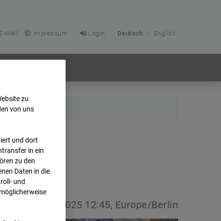
E-Mail
Impressum
Login
Deutsch
/
English
Website zu
den von uns
ert und dort
transfer in ein
hören zu den
nen Daten in die
oll- und
 möglicherweise
vdatum:
18.09.2025 12:45, Europe/Berlin