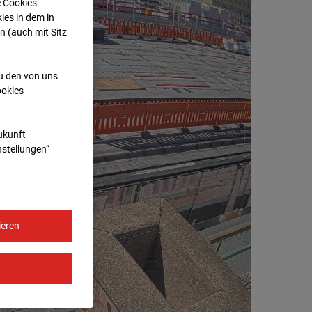
e Cookies
ies in dem in
n (auch mit Sitz
zu den von uns
ookies
Zukunft
nstellungen“
ieren