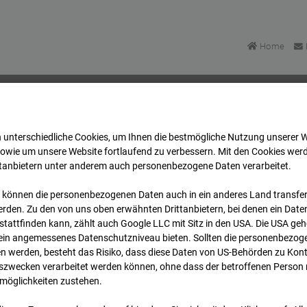
Home
 unterschiedliche Cookies, um Ihnen die best­mögliche Nutzung unserer 
Bonatzbau -Cam4
Archiv
2025
09
18
12:45
sowie um unsere Website fortlaufend zu verbessern. Mit den Cookies wer
ttanbietern unter anderem auch personenbezogene Daten verarbeitet.
 können die personenbezogenen Daten auch in ein anderes Land transferi
Bonatzbau -Cam4
rden. Zu den von uns oben erwähnten Drittanbietern, bei denen ein Daten
tattfinden kann, zählt auch Google LLC mit Sitz in den USA. Die USA ge
kein angemessenes Datenschutzniveau bieten. Sollten die personenbezoge
n werden, besteht das Risiko, dass diese Daten von US-Behörden zu Kontr
wecken verarbeitet werden können, ohne dass der betroffenen Person
möglichkeiten zustehen.
Archi
Übersicht