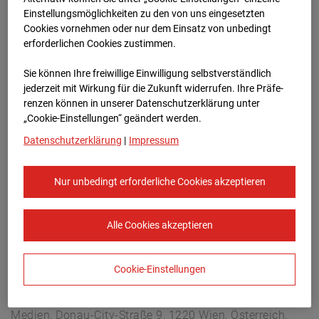
Arnulf Klett Platz, 70173 Stuttgart
Einstellungsmöglichkeiten zu den von uns eingesetzten
Zur Übersicht
Cookies vornehmen oder nur dem Einsatz von unbedingt
erforderlichen Cookies zustimmen.
Archivdatum:
08.07.2026 06:30,
Sie können Ihre freiwillige Einwilligung selbstverständlich
Europe/Berlin
jederzeit mit Wirkung für die Zukunft widerrufen. Ihre Prä­fe­
renzen können in unserer Datenschutzerklärung unter
„Cookie-Einstellungen“ geändert werden.
Datenschutzerklärung
|
Impressum
Nur unbedingt erforderliche Cookies akzeptieren
Alle Cookies akzeptieren
Cookie-Einstellungen
STRABAG SE
Konzern-Kommunikation Internet/Neue
Medien, Donau-City-Straße 9, 1220 Wien, Österreich,