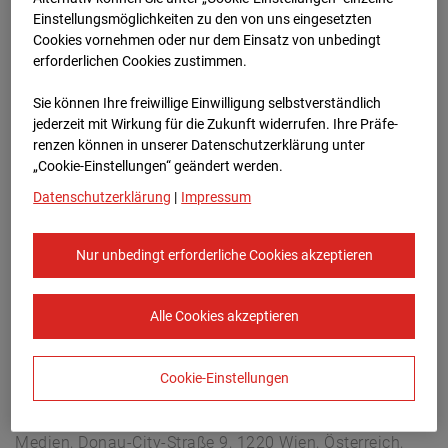
Arnulf Klett Platz, 70173 Stuttgart
Einstellungsmöglichkeiten zu den von uns eingesetzten
Zur Übersicht
Cookies vornehmen oder nur dem Einsatz von unbedingt
erforderlichen Cookies zustimmen.
Archivdatum:
08.07.2026 07:15,
Sie können Ihre freiwillige Einwilligung selbstverständlich
Europe/Berlin
jederzeit mit Wirkung für die Zukunft widerrufen. Ihre Prä­fe­
renzen können in unserer Datenschutzerklärung unter
„Cookie-Einstellungen“ geändert werden.
Datenschutzerklärung
|
Impressum
Nur unbedingt erforderliche Cookies akzeptieren
Alle Cookies akzeptieren
Cookie-Einstellungen
STRABAG SE
Konzern-Kommunikation Internet/Neue
Medien, Donau-City-Straße 9, 1220 Wien, Österreich,