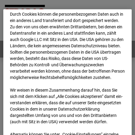
personenbezogene Daten verarbeitet.
Durch Cookies können die personenbezogenen Daten auch in
ein anderes Land transferiert und dort gespeichert werden.
Home
E-Mail
Impressum
Login
Zu den von uns oben erwähnten Drittanbietern, bei denen ein
Datentransfer in ein anderes Land stattfinden kann, zählt
Deutsch
/
English
auch Google LLC mit Sitz in den USA. Die USA gehören zu den
Ländern, die kein angemessenes Datenschutzniveau bieten.
Webcams:
Alle Länder
Sollten die personenbezogenen Daten in die USA übertragen
werden, besteht das Risiko, dass diese Daten von US-
Behörden zu Kontroll- und Überwachungszwecken
verarbeitet werden können, ohne dass der betroffenen Person
Home
Deutschland
möglicherweise Rechtsbehelfsmöglichkeiten zustehen.
BC-176 BV-Ausbau Bonatzbau -Cam5
Archiv
2026
07
08
07:15
Wir weisen in diesem Zusammenhang darauf hin, dass Sie
sich mit dem Klicken auf „Alle Cookies akzeptieren“ damit ein­
BC-176 BV-Ausbau
ver­standen erklären, dass die auf unserer Seite eingesetzten
Cookies in dem in unserer Datenschutzerklärung
dargestellten Umfang von uns und von den Drittanbietern
Bonatzbau -Cam5
(auch mit Sitz in den USA) verwendet werden dürfen.
Alternativ können Sie unter „Cookie-Einstellungen“ einzelne