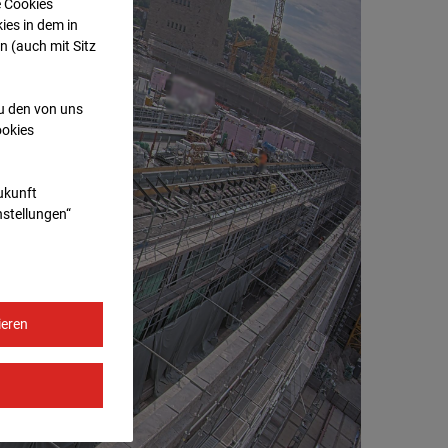
e Cookies
ies in dem in
n (auch mit Sitz
zu den von uns
ookies
Zukunft
nstellungen“
ieren