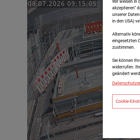
Wir weisen in 
akzeptieren“ d
unserer Daten
in den USA) v
Alternativ kön
eingesetzten 
zustimmen.
Sie können Ihre
widerrufen. Ih
geändert werd
Datenschutze
Cookie-Einst