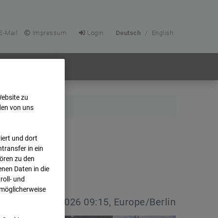
E-Mail
Impressum
Login
Deutsch
/
English
Website zu
den von uns
ert und dort
transfer in ein
hören zu den
nen Daten in die
oll- und
 möglicherweise
vdatum:
08.07.2026 09:15, Europe/Berlin