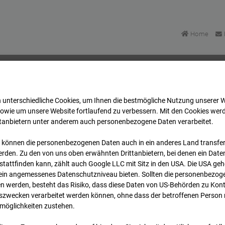
Home
 unterschiedliche Cookies, um Ihnen die best­mögliche Nutzung unserer 
Bonatzbau -Cam5
Archiv
2026
07
08
09:15
sowie um unsere Website fortlaufend zu verbessern. Mit den Cookies wer
ttanbietern unter anderem auch personenbezogene Daten verarbeitet.
 können die personenbezogenen Daten auch in ein anderes Land transferi
Bonatzbau -Cam5
rden. Zu den von uns oben erwähnten Drittanbietern, bei denen ein Daten
tattfinden kann, zählt auch Google LLC mit Sitz in den USA. Die USA ge
kein angemessenes Datenschutzniveau bieten. Sollten die personenbezoge
n werden, besteht das Risiko, dass diese Daten von US-Behörden zu Kontr
wecken verarbeitet werden können, ohne dass der betroffenen Person
möglichkeiten zustehen.
Archi
Übersicht