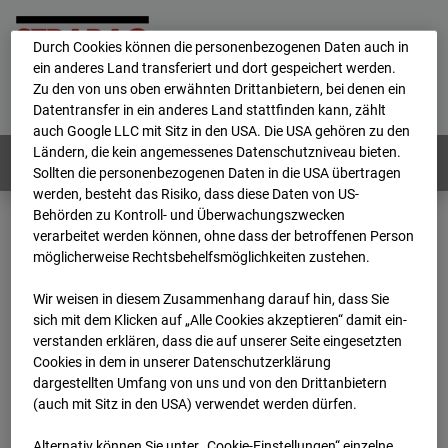
personenbezogene Daten verarbeitet.
Durch Cookies können die personenbezogenen Daten auch in
ein anderes Land transferiert und dort gespeichert werden.
Home
E-Mail
Impressum
Login
Zu den von uns oben erwähnten Drittanbietern, bei denen ein
Datentransfer in ein anderes Land stattfinden kann, zählt
Deutsch
/
English
auch Google LLC mit Sitz in den USA. Die USA gehören zu den
Ländern, die kein angemessenes Datenschutzniveau bieten.
Webcams:
Alle Länder
Sollten die personenbezogenen Daten in die USA übertragen
werden, besteht das Risiko, dass diese Daten von US-
Behörden zu Kontroll- und Überwachungszwecken
verarbeitet werden können, ohne dass der betroffenen Person
Home
Deutschland
möglicherweise Rechtsbehelfsmöglichkeiten zustehen.
BC-176 BV-Ausbau Bonatzbau -Cam5
Archiv
2026
07
08
09:45
Wir weisen in diesem Zusammenhang darauf hin, dass Sie
sich mit dem Klicken auf „Alle Cookies akzeptieren“ damit ein­
BC-176 BV-Ausbau
ver­standen erklären, dass die auf unserer Seite eingesetzten
Cookies in dem in unserer Datenschutzerklärung
dargestellten Umfang von uns und von den Drittanbietern
Bonatzbau -Cam5
(auch mit Sitz in den USA) verwendet werden dürfen.
Alternativ können Sie unter „Cookie-Einstellungen“ einzelne