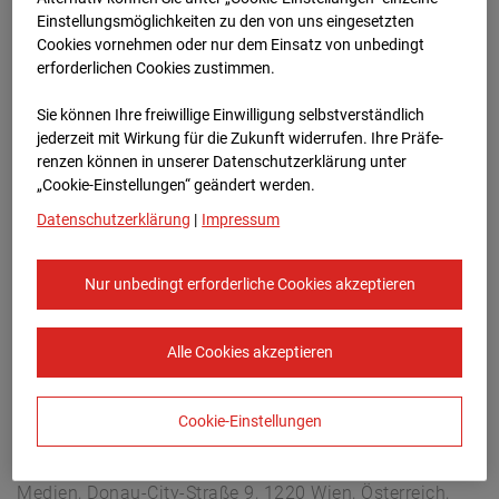
Arnulf Klett Platz, 70173 Stuttgart
Einstellungsmöglichkeiten zu den von uns eingesetzten
Zur Übersicht
Cookies vornehmen oder nur dem Einsatz von unbedingt
erforderlichen Cookies zustimmen.
Archivdatum:
08.07.2026 09:45,
Sie können Ihre freiwillige Einwilligung selbstverständlich
Europe/Berlin
jederzeit mit Wirkung für die Zukunft widerrufen. Ihre Prä­fe­
renzen können in unserer Datenschutzerklärung unter
„Cookie-Einstellungen“ geändert werden.
Datenschutzerklärung
|
Impressum
Nur unbedingt erforderliche Cookies akzeptieren
Alle Cookies akzeptieren
Cookie-Einstellungen
STRABAG SE
Konzern-Kommunikation Internet/Neue
Medien, Donau-City-Straße 9, 1220 Wien, Österreich,