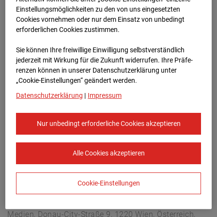
Arnulf Klett Platz, 70173 Stuttgart
Einstellungsmöglichkeiten zu den von uns eingesetzten
Zur Übersicht
Cookies vornehmen oder nur dem Einsatz von unbedingt
erforderlichen Cookies zustimmen.
Archivdatum:
08.07.2026 10:30,
Sie können Ihre freiwillige Einwilligung selbstverständlich
Europe/Berlin
jederzeit mit Wirkung für die Zukunft widerrufen. Ihre Prä­fe­
renzen können in unserer Datenschutzerklärung unter
„Cookie-Einstellungen“ geändert werden.
Datenschutzerklärung
|
Impressum
Nur unbedingt erforderliche Cookies akzeptieren
Alle Cookies akzeptieren
Cookie-Einstellungen
STRABAG SE
Konzern-Kommunikation Internet/Neue
Medien, Donau-City-Straße 9, 1220 Wien, Österreich,