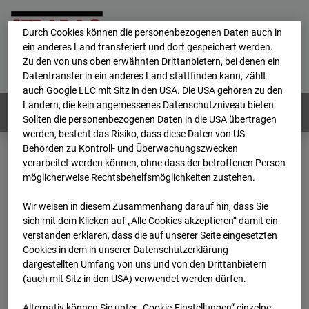
personenbezogene Daten verarbeitet.
Durch Cookies können die personenbezogenen Daten auch in
ein anderes Land transferiert und dort gespeichert werden.
Home
E-Mail
Impressum
Login
Zu den von uns oben erwähnten Drittanbietern, bei denen ein
Datentransfer in ein anderes Land stattfinden kann, zählt
Deutsch
/
English
auch Google LLC mit Sitz in den USA. Die USA gehören zu den
Ländern, die kein angemessenes Datenschutzniveau bieten.
Webcams:
Alle Länder
Sollten die personenbezogenen Daten in die USA übertragen
werden, besteht das Risiko, dass diese Daten von US-
Behörden zu Kontroll- und Überwachungszwecken
verarbeitet werden können, ohne dass der betroffenen Person
Home
Deutschland
möglicherweise Rechtsbehelfsmöglichkeiten zustehen.
BC-176 BV-Ausbau Bonatzbau -Cam5
Archiv
2026
07
08
10:30
Wir weisen in diesem Zusammenhang darauf hin, dass Sie
sich mit dem Klicken auf „Alle Cookies akzeptieren“ damit ein­
BC-176 BV-Ausbau
ver­standen erklären, dass die auf unserer Seite eingesetzten
Cookies in dem in unserer Datenschutzerklärung
dargestellten Umfang von uns und von den Drittanbietern
Bonatzbau -Cam5
(auch mit Sitz in den USA) verwendet werden dürfen.
Alternativ können Sie unter „Cookie-Einstellungen“ einzelne