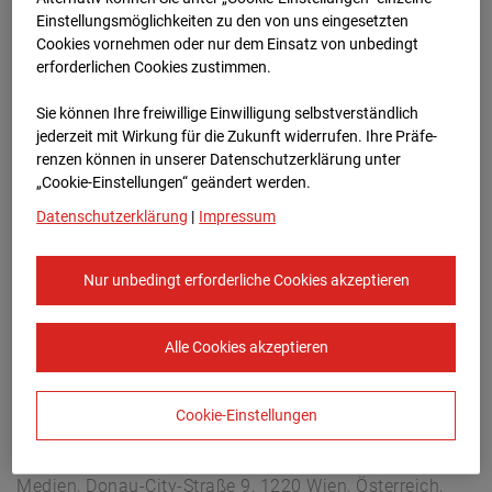
Arnulf Klett Platz, 70173 Stuttgart
Einstellungsmöglichkeiten zu den von uns eingesetzten
Zur Übersicht
Cookies vornehmen oder nur dem Einsatz von unbedingt
erforderlichen Cookies zustimmen.
Archivdatum:
08.07.2026 11:30,
Sie können Ihre freiwillige Einwilligung selbstverständlich
Europe/Berlin
jederzeit mit Wirkung für die Zukunft widerrufen. Ihre Prä­fe­
renzen können in unserer Datenschutzerklärung unter
„Cookie-Einstellungen“ geändert werden.
Datenschutzerklärung
|
Impressum
Nur unbedingt erforderliche Cookies akzeptieren
Alle Cookies akzeptieren
Cookie-Einstellungen
STRABAG SE
Konzern-Kommunikation Internet/Neue
Medien, Donau-City-Straße 9, 1220 Wien, Österreich,