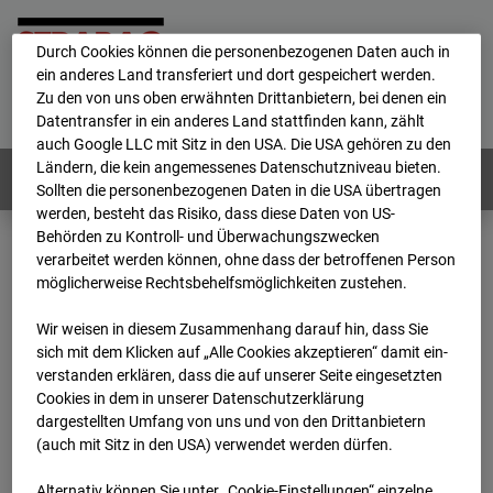
personenbezogene Daten verarbeitet.
Durch Cookies können die personenbezogenen Daten auch in
ein anderes Land transferiert und dort gespeichert werden.
Home
E-Mail
Impressum
Login
Zu den von uns oben erwähnten Drittanbietern, bei denen ein
Datentransfer in ein anderes Land stattfinden kann, zählt
Deutsch
/
English
auch Google LLC mit Sitz in den USA. Die USA gehören zu den
Ländern, die kein angemessenes Datenschutzniveau bieten.
Webcams:
Alle Länder
Sollten die personenbezogenen Daten in die USA übertragen
werden, besteht das Risiko, dass diese Daten von US-
Behörden zu Kontroll- und Überwachungszwecken
verarbeitet werden können, ohne dass der betroffenen Person
Home
Deutschland
möglicherweise Rechtsbehelfsmöglichkeiten zustehen.
BC-176 BV-Ausbau Bonatzbau -Cam5
Archiv
2026
07
08
11:30
Wir weisen in diesem Zusammenhang darauf hin, dass Sie
sich mit dem Klicken auf „Alle Cookies akzeptieren“ damit ein­
BC-176 BV-Ausbau
ver­standen erklären, dass die auf unserer Seite eingesetzten
Cookies in dem in unserer Datenschutzerklärung
dargestellten Umfang von uns und von den Drittanbietern
Bonatzbau -Cam5
(auch mit Sitz in den USA) verwendet werden dürfen.
Alternativ können Sie unter „Cookie-Einstellungen“ einzelne