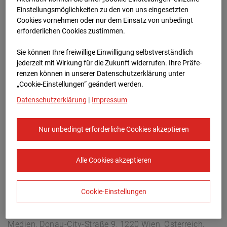
Arnulf Klett Platz, 70173 Stuttgart
Einstellungsmöglichkeiten zu den von uns eingesetzten
Zur Übersicht
Cookies vornehmen oder nur dem Einsatz von unbedingt
erforderlichen Cookies zustimmen.
Archivdatum:
08.07.2026 13:45,
Sie können Ihre freiwillige Einwilligung selbstverständlich
Europe/Berlin
jederzeit mit Wirkung für die Zukunft widerrufen. Ihre Prä­fe­
renzen können in unserer Datenschutzerklärung unter
„Cookie-Einstellungen“ geändert werden.
Datenschutzerklärung
|
Impressum
Nur unbedingt erforderliche Cookies akzeptieren
Alle Cookies akzeptieren
Cookie-Einstellungen
STRABAG SE
Konzern-Kommunikation Internet/Neue
Medien, Donau-City-Straße 9, 1220 Wien, Österreich,