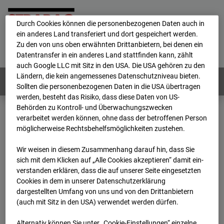
personenbezogene Daten verarbeitet.
Durch Cookies können die personenbezogenen Daten auch in
ein anderes Land transferiert und dort gespeichert werden.
Home
E-Mail
Impressum
Login
Zu den von uns oben erwähnten Drittanbietern, bei denen ein
Datentransfer in ein anderes Land stattfinden kann, zählt
Deutsch
/
English
auch Google LLC mit Sitz in den USA. Die USA gehören zu den
Ländern, die kein angemessenes Datenschutzniveau bieten.
Webcams:
Alle Länder
Sollten die personenbezogenen Daten in die USA übertragen
werden, besteht das Risiko, dass diese Daten von US-
Behörden zu Kontroll- und Überwachungszwecken
verarbeitet werden können, ohne dass der betroffenen Person
Home
Deutschland
möglicherweise Rechtsbehelfsmöglichkeiten zustehen.
BC-176 BV-Ausbau Bonatzbau -Cam5
Archiv
2026
07
08
13:45
Wir weisen in diesem Zusammenhang darauf hin, dass Sie
sich mit dem Klicken auf „Alle Cookies akzeptieren“ damit ein­
BC-176 BV-Ausbau
ver­standen erklären, dass die auf unserer Seite eingesetzten
Cookies in dem in unserer Datenschutzerklärung
dargestellten Umfang von uns und von den Drittanbietern
Bonatzbau -Cam5
(auch mit Sitz in den USA) verwendet werden dürfen.
Alternativ können Sie unter „Cookie-Einstellungen“ einzelne