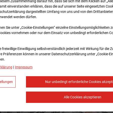
diesem Zusammenhang darauf hin, dass Sie sich mit dem Klicken auf „All
amit ein­ver­standen erklären, dass die auf unserer Seite eingesetzten Cook
schutzerklärung dargestellten Umfang von uns und von den Drittanbieter
erwendet werden dürfen.
nen Sie unter „Cookie-Einstellungen“ einzelne Einstellungsmöglichkeiten 
Cookies vornehmen oder nur dem Einsatz von unbedingt erforderlichen C
 freiwillige Einwilligung selbstverständlich jederzeit mit Wirkung für die 
re Prä­fe­renzen können in unserer Datenschutzerklärung unter „Cookie-Ei
en.
rklärung
|
Impressum
ellungen
Nur unbedingt erforderliche Cookies akzept
Alle Cookies akzeptieren