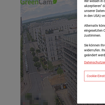
Wir weisen in 
akzeptieren“ d
unserer Daten
in den USA) v
Alternativ kön
eingesetzten 
zustimmen.
Sie können Ihre
widerrufen. Ih
geändert werd
Datenschutze
Cookie-Einst