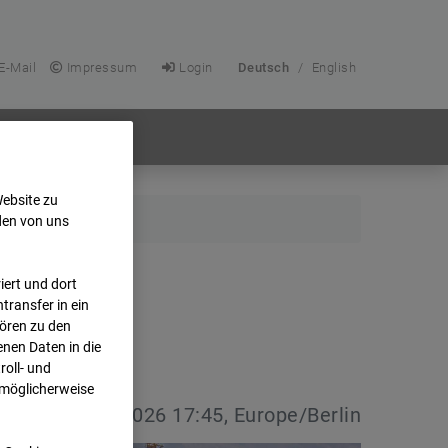
E-Mail
Impressum
Login
Deutsch
/
English
Website zu
den von uns
ert und dort
transfer in ein
hören zu den
nen Daten in die
oll- und
 möglicherweise
vdatum:
08.07.2026 17:45, Europe/Berlin