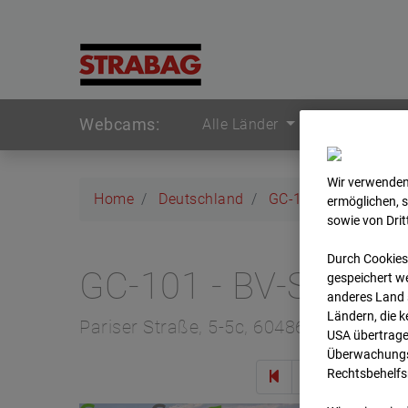
Webcams:
Alle Länder
Wir verwenden
Home
Deutschland
GC-101 - BV-Seed-
ermöglichen, 
sowie von Dri
Durch Cookies
GC-101 - BV-Seed-
gespeichert we
anderes Land s
Ländern, die 
Pariser Straße, 5-5c, 60486 Frankfurt
USA übertrage
Überwachungsz
Rechtsbehelfs
Zur 