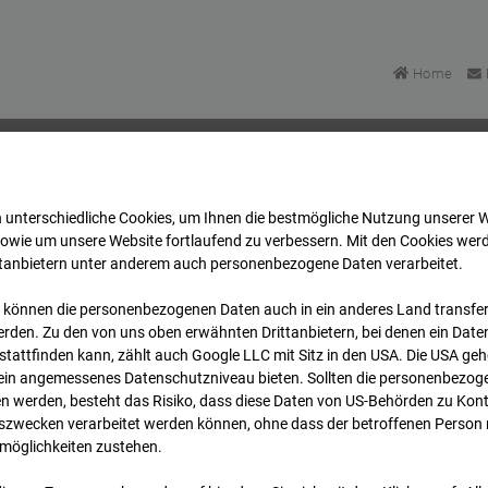
Home
 unterschiedliche Cookies, um Ihnen die best­mögliche Nutzung unserer 
FFM
Archiv
2026
07
08
17:45
sowie um unsere Website fortlaufend zu verbessern. Mit den Cookies wer
ttanbietern unter anderem auch personenbezogene Daten verarbeitet.
 können die personenbezogenen Daten auch in ein anderes Land transferi
FFM
rden. Zu den von uns oben erwähnten Drittanbietern, bei denen ein Daten
tattfinden kann, zählt auch Google LLC mit Sitz in den USA. Die USA ge
kein angemessenes Datenschutzniveau bieten. Sollten die personenbezoge
n werden, besteht das Risiko, dass diese Daten von US-Behörden zu Kontr
wecken verarbeitet werden können, ohne dass der betroffenen Person
möglichkeiten zustehen.
Archi
Übersicht