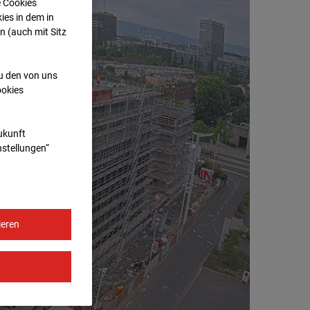
e Cookies
ies in dem in
n (auch mit Sitz
zu den von uns
ookies
Zukunft
nstellungen“
ieren