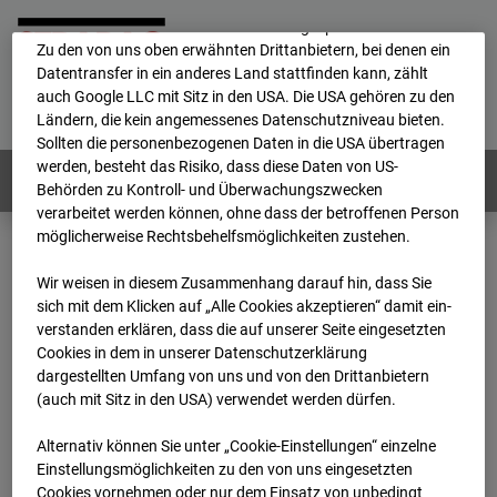
Durch Cookies können die personenbezogenen Daten auch in
ein anderes Land transferiert und dort gespeichert werden.
Zu den von uns oben erwähnten Drittanbietern, bei denen ein
Datentransfer in ein anderes Land stattfinden kann, zählt
Home
E-Mail
Impressum
Login
auch Google LLC mit Sitz in den USA. Die USA gehören zu den
Ländern, die kein angemessenes Datenschutzniveau bieten.
Deutsch
/
English
Sollten die personenbezogenen Daten in die USA übertragen
werden, besteht das Risiko, dass diese Daten von US-
Webcams:
Alle Länder
Behörden zu Kontroll- und Überwachungszwecken
verarbeitet werden können, ohne dass der betroffenen Person
möglicherweise Rechtsbehelfsmöglichkeiten zustehen.
Home
Deutschland
GC-101 - BV-Seed-FFM
Wir weisen in diesem Zusammenhang darauf hin, dass Sie
Archiv
2026
07
08
17:55
sich mit dem Klicken auf „Alle Cookies akzeptieren“ damit ein­
ver­standen erklären, dass die auf unserer Seite eingesetzten
GC-101 - BV-Seed-FFM
Cookies in dem in unserer Datenschutzerklärung
dargestellten Umfang von uns und von den Drittanbietern
(auch mit Sitz in den USA) verwendet werden dürfen.
Pariser Straße, 5-5c, 60486 Frankfurt
Alternativ können Sie unter „Cookie-Einstellungen“ einzelne
Zur Übersicht
Einstellungsmöglichkeiten zu den von uns eingesetzten
Cookies vornehmen oder nur dem Einsatz von unbedingt