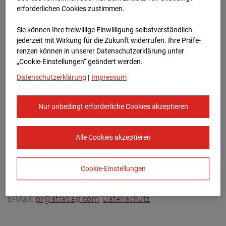
Archivdatum:
08.07.2026 17:55,
erforderlichen Cookies zustimmen.
Europe/Berlin
Sie können Ihre freiwillige Einwilligung selbstverständlich
jederzeit mit Wirkung für die Zukunft widerrufen. Ihre Prä­fe­
renzen können in unserer Datenschutzerklärung unter
„Cookie-Einstellungen“ geändert werden.
Datenschutzerklärung
|
Impressum
Nur unbedingt erforderliche Cookies akzeptieren
Alle Cookies akzeptieren
Cookie-Einstellungen
STRABAG SE
Konzern-Kommunikation Internet/Neue
Medien, Donau-City-Straße 9, 1220 Wien, Österreich,
E-Mail:
pr@strabag.com
,
Datenschutz