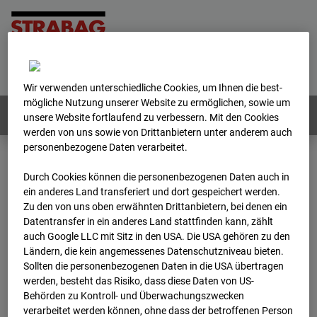
Home
E-Mail
Impressum
Login
Deutsch
/
English
Wir verwenden unterschiedliche Cookies, um Ihnen die best­
mögliche Nutzung unserer Website zu ermöglichen, sowie um
Webcams:
Alle Länder
unsere Website fortlaufend zu verbessern. Mit den Cookies
werden von uns sowie von Drittanbietern unter anderem auch
personenbezogene Daten verarbeitet.
Home
Niederlande
Durch Cookies können die personenbezogenen Daten auch in
BC-153 - Strabag - BV-Amsterdam
Archiv
ein anderes Land transferiert und dort gespeichert werden.
Zu den von uns oben erwähnten Drittanbietern, bei denen ein
Datentransfer in ein anderes Land stattfinden kann, zählt
BC-153 - Strabag - BV-
auch Google LLC mit Sitz in den USA. Die USA gehören zu den
Ländern, die kein angemessenes Datenschutzniveau bieten.
Amsterdam
Sollten die personenbezogenen Daten in die USA übertragen
werden, besteht das Risiko, dass diese Daten von US-
Behörden zu Kontroll- und Überwachungszwecken
Hettenheuvelweg 16, 1101 BN Amsterdam
verarbeitet werden können, ohne dass der betroffenen Person