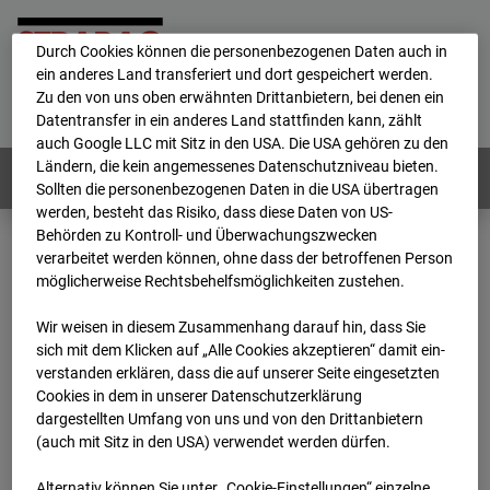
personenbezogene Daten verarbeitet.
Durch Cookies können die personenbezogenen Daten auch in
ein anderes Land transferiert und dort gespeichert werden.
Home
E-Mail
Impressum
Login
Zu den von uns oben erwähnten Drittanbietern, bei denen ein
Datentransfer in ein anderes Land stattfinden kann, zählt
Deutsch
/
English
auch Google LLC mit Sitz in den USA. Die USA gehören zu den
Ländern, die kein angemessenes Datenschutzniveau bieten.
Webcams:
Alle Länder
Sollten die personenbezogenen Daten in die USA übertragen
werden, besteht das Risiko, dass diese Daten von US-
Behörden zu Kontroll- und Überwachungszwecken
verarbeitet werden können, ohne dass der betroffenen Person
Home
Niederlande
möglicherweise Rechtsbehelfsmöglichkeiten zustehen.
BC-153 - Strabag - BV-Amsterdam
Archiv
2025
08
31
09:00
Wir weisen in diesem Zusammenhang darauf hin, dass Sie
sich mit dem Klicken auf „Alle Cookies akzeptieren“ damit ein­
BC-153 - Strabag - BV-
ver­standen erklären, dass die auf unserer Seite eingesetzten
Cookies in dem in unserer Datenschutzerklärung
dargestellten Umfang von uns und von den Drittanbietern
Amsterdam
(auch mit Sitz in den USA) verwendet werden dürfen.
Alternativ können Sie unter „Cookie-Einstellungen“ einzelne