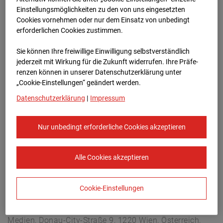
Hettenheuvelweg 16, 1101 BN Amsterdam
Einstellungsmöglichkeiten zu den von uns eingesetzten
Zur Übersicht
Cookies vornehmen oder nur dem Einsatz von unbedingt
erforderlichen Cookies zustimmen.
Archivdatum:
31.08.2025 09:00,
Sie können Ihre freiwillige Einwilligung selbstverständlich
Europe/Amsterdam
jederzeit mit Wirkung für die Zukunft widerrufen. Ihre Prä­fe­
renzen können in unserer Datenschutzerklärung unter
„Cookie-Einstellungen“ geändert werden.
Datenschutzerklärung
|
Impressum
Nur unbedingt erforderliche Cookies akzeptieren
Alle Cookies akzeptieren
Cookie-Einstellungen
STRABAG SE
Konzern-Kommunikation Internet/Neue
Medien, Donau-City-Straße 9, 1220 Wien, Österreich,