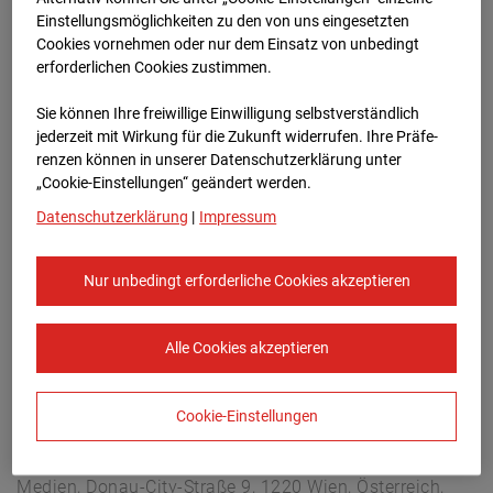
Hettenheuvelweg 16, 1101 BN Amsterdam
Einstellungsmöglichkeiten zu den von uns eingesetzten
Zur Übersicht
Cookies vornehmen oder nur dem Einsatz von unbedingt
erforderlichen Cookies zustimmen.
Archivdatum:
31.08.2025 11:00,
Sie können Ihre freiwillige Einwilligung selbstverständlich
Europe/Amsterdam
jederzeit mit Wirkung für die Zukunft widerrufen. Ihre Prä­fe­
renzen können in unserer Datenschutzerklärung unter
„Cookie-Einstellungen“ geändert werden.
Datenschutzerklärung
|
Impressum
Nur unbedingt erforderliche Cookies akzeptieren
Alle Cookies akzeptieren
Cookie-Einstellungen
STRABAG SE
Konzern-Kommunikation Internet/Neue
Medien, Donau-City-Straße 9, 1220 Wien, Österreich,