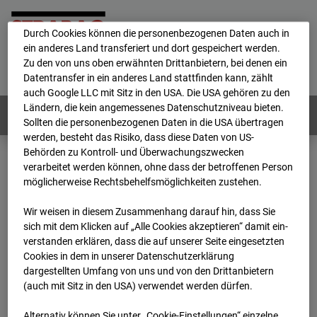
personenbezogene Daten verarbeitet.
Durch Cookies können die personenbezogenen Daten auch in
ein anderes Land transferiert und dort gespeichert werden.
Home
E-Mail
Impressum
Login
Zu den von uns oben erwähnten Drittanbietern, bei denen ein
Datentransfer in ein anderes Land stattfinden kann, zählt
Deutsch
/
English
auch Google LLC mit Sitz in den USA. Die USA gehören zu den
Ländern, die kein angemessenes Datenschutzniveau bieten.
Webcams:
Alle Länder
Sollten die personenbezogenen Daten in die USA übertragen
werden, besteht das Risiko, dass diese Daten von US-
Behörden zu Kontroll- und Überwachungszwecken
verarbeitet werden können, ohne dass der betroffenen Person
Home
Niederlande
möglicherweise Rechtsbehelfsmöglichkeiten zustehen.
BC-153 - Strabag - BV-Amsterdam
Archiv
2025
08
31
11:00
Wir weisen in diesem Zusammenhang darauf hin, dass Sie
sich mit dem Klicken auf „Alle Cookies akzeptieren“ damit ein­
BC-153 - Strabag - BV-
ver­standen erklären, dass die auf unserer Seite eingesetzten
Cookies in dem in unserer Datenschutzerklärung
dargestellten Umfang von uns und von den Drittanbietern
Amsterdam
(auch mit Sitz in den USA) verwendet werden dürfen.
Alternativ können Sie unter „Cookie-Einstellungen“ einzelne