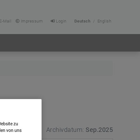
E-Mail
Impressum
Login
Deutsch
/
English
Website zu
Archivdatum:
Sep.2025
den von uns