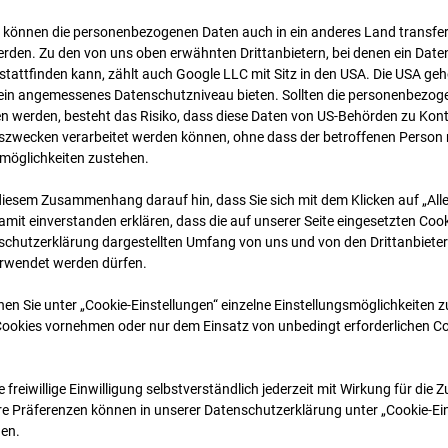
 können die personenbezogenen Daten auch in ein anderes Land transferi
rden. Zu den von uns oben erwähnten Drittanbietern, bei denen ein Daten
tattfinden kann, zählt auch Google LLC mit Sitz in den USA. Die USA ge
kein angemessenes Datenschutzniveau bieten. Sollten die personenbezoge
n werden, besteht das Risiko, dass diese Daten von US-Behörden zu Kontr
wecken verarbeitet werden können, ohne dass der betroffenen Person
möglichkeiten zustehen.
diesem Zusammenhang darauf hin, dass Sie sich mit dem Klicken auf „All
02.09.2025
amit ein­ver­standen erklären, dass die auf unserer Seite eingesetzten Cook
schutzerklärung dargestellten Umfang von uns und von den Drittanbieter
erwendet werden dürfen.
nen Sie unter „Cookie-Einstellungen“ einzelne Einstellungsmöglichkeiten 
Cookies vornehmen oder nur dem Einsatz von unbedingt erforderlichen C
 freiwillige Einwilligung selbstverständlich jederzeit mit Wirkung für die 
re Prä­fe­renzen können in unserer Datenschutzerklärung unter „Cookie-Ei
en.