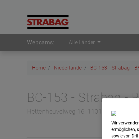
Webcams:
Alle Länder
Home
Niederlande
BC-153 - Strabag - 
BC-153 - Strabag -
Hettenheuvelweg 16, 1101 BN Amster
Wir verwenden
ermöglichen, 
sowie von Dri