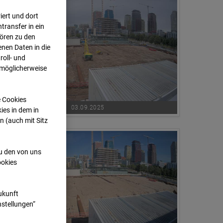
ert und dort
transfer in ein
hören zu den
nen Daten in die
oll- und
 möglicherweise
e Cookies
03.09.2025
ies in dem in
n (auch mit Sitz
zu den von uns
ookies
Zukunft
nstellungen“