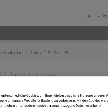
Home
BV-Amsterdam
Archiv
2025
09
 BV-Amsterdam
dam
 unterschiedliche Cookies, um Ihnen die best­mögliche Nutzung unserer 
Zur Übersicht
sowie um unsere Website fortlaufend zu verbessern. Mit den Cookies wer
ttanbietern unter anderem auch personenbezogene Daten verarbeitet.