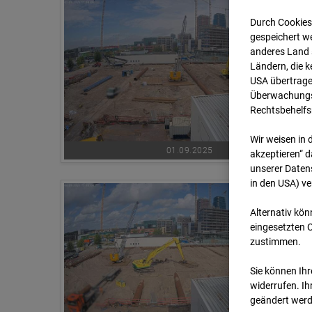
Durch Cookies
gespeichert we
anderes Land s
Ländern, die 
USA übertrage
Überwachungsz
Rechtsbehelfs
Wir weisen in 
01.09.2025
akzeptieren“ d
unserer Daten
in den USA) v
Alternativ kön
eingesetzten 
zustimmen.
Sie können Ihre
widerrufen. Ih
geändert werd