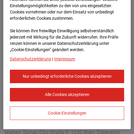
Hettenheuvelweg 16, 1101 BN Amsterdam
Einstellungsmöglichkeiten zu den von uns eingesetzten
Zur Übersicht
Cookies vornehmen oder nur dem Einsatz von unbedingt
erforderlichen Cookies zustimmen.
Archivdatum:
03.10.2025 17:50,
Sie können Ihre freiwillige Einwilligung selbstverständlich
Europe/Amsterdam
jederzeit mit Wirkung für die Zukunft widerrufen. Ihre Prä­fe­
renzen können in unserer Datenschutzerklärung unter
„Cookie-Einstellungen“ geändert werden.
Datenschutzerklärung
|
Impressum
Nur unbedingt erforderliche Cookies akzeptieren
Alle Cookies akzeptieren
Cookie-Einstellungen
STRABAG SE
Konzern-Kommunikation Internet/Neue
Medien, Donau-City-Straße 9, 1220 Wien, Österreich,