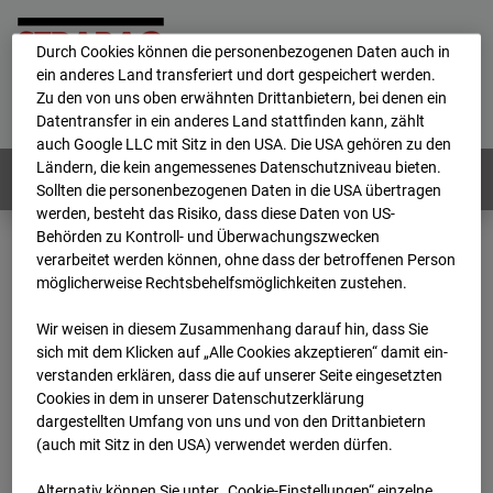
personenbezogene Daten verarbeitet.
Durch Cookies können die personenbezogenen Daten auch in
ein anderes Land transferiert und dort gespeichert werden.
Home
E-Mail
Impressum
Login
Zu den von uns oben erwähnten Drittanbietern, bei denen ein
Datentransfer in ein anderes Land stattfinden kann, zählt
Deutsch
/
English
auch Google LLC mit Sitz in den USA. Die USA gehören zu den
Ländern, die kein angemessenes Datenschutzniveau bieten.
Webcams:
Alle Länder
Sollten die personenbezogenen Daten in die USA übertragen
werden, besteht das Risiko, dass diese Daten von US-
Behörden zu Kontroll- und Überwachungszwecken
verarbeitet werden können, ohne dass der betroffenen Person
Home
Niederlande
möglicherweise Rechtsbehelfsmöglichkeiten zustehen.
BC-153 - Strabag - BV-Amsterdam
Archiv
2025
10
03
17:50
Wir weisen in diesem Zusammenhang darauf hin, dass Sie
sich mit dem Klicken auf „Alle Cookies akzeptieren“ damit ein­
BC-153 - Strabag - BV-
ver­standen erklären, dass die auf unserer Seite eingesetzten
Cookies in dem in unserer Datenschutzerklärung
dargestellten Umfang von uns und von den Drittanbietern
Amsterdam
(auch mit Sitz in den USA) verwendet werden dürfen.
Alternativ können Sie unter „Cookie-Einstellungen“ einzelne