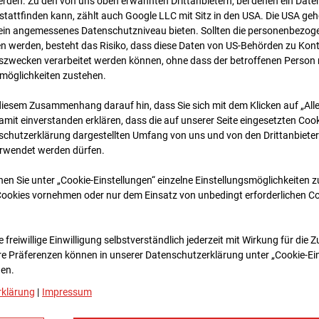
rden. Zu den von uns oben erwähnten Drittanbietern, bei denen ein Daten
tattfinden kann, zählt auch Google LLC mit Sitz in den USA. Die USA ge
kein angemessenes Datenschutzniveau bieten. Sollten die personenbezoge
n werden, besteht das Risiko, dass diese Daten von US-Behörden zu Kontr
wecken verarbeitet werden können, ohne dass der betroffenen Person
möglichkeiten zustehen.
diesem Zusammenhang darauf hin, dass Sie sich mit dem Klicken auf „All
amit ein­ver­standen erklären, dass die auf unserer Seite eingesetzten Cook
schutzerklärung dargestellten Umfang von uns und von den Drittanbieter
erwendet werden dürfen.
02.01.2026 06:30
nen Sie unter „Cookie-Einstellungen“ einzelne Einstellungsmöglichkeiten 
Cookies vornehmen oder nur dem Einsatz von unbedingt erforderlichen C
 freiwillige Einwilligung selbstverständlich jederzeit mit Wirkung für die 
re Prä­fe­renzen können in unserer Datenschutzerklärung unter „Cookie-Ei
en.
rklärung
|
Impressum