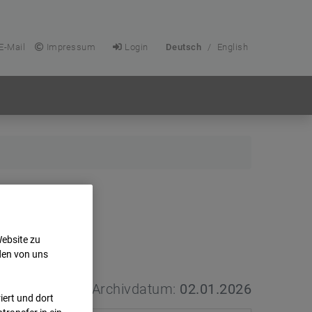
E-Mail
Impressum
Login
Deutsch
/
English
Website zu
den von uns
Archivdatum:
02.01.2026
ert und dort