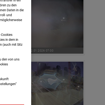
transfer in ein
hören zu den
nen Daten in die
oll- und
 möglicherweise
e Cookies
ies in dem in
n (auch mit Sitz
02.01.2026 07:00
zu den von uns
ookies
Zukunft
nstellungen“