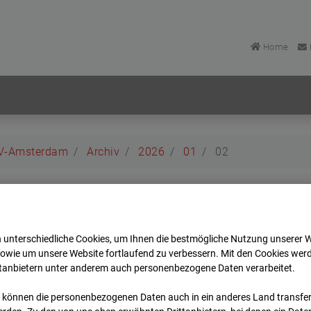
Home
BV-Amsterdam
Archiv
2026
01
02
 BV-Amsterdam
 unterschiedliche Cookies, um Ihnen die best­mögliche Nutzung unserer 
dam
sowie um unsere Website fortlaufend zu verbessern. Mit den Cookies wer
ttanbietern unter anderem auch personenbezogene Daten verarbeitet.
Zur Übersicht
 können die personenbezogenen Daten auch in ein anderes Land transferi