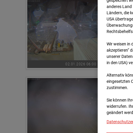
gespeichert we
anderes Land s
Ländern, die 
USA übertrage
Überwachungsz
Rechtsbehelfs
Wir weisen in 
akzeptieren“ d
unserer Daten
in den USA) v
02.01.2026 06:00
Alternativ kön
eingesetzten 
zustimmen.
Sie können Ihre
widerrufen. Ih
geändert werd
Datenschutze