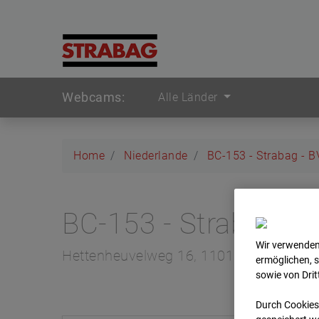
Webcams:
Alle Länder
Home
Niederlande
BC-153 - Strabag - 
BC-153 - Strabag -
Wir verwenden
Hettenheuvelweg 16, 1101 BN Amster
ermöglichen, 
sowie von Dri
Durch Cookies