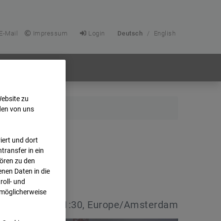
E-Mail
Impressum
Login
Deutsch
/
English
Website zu
den von uns
ert und dort
transfer in ein
hören zu den
nen Daten in die
oll- und
 möglicherweise
:
11.01.2026 11:30, Europe/Amsterdam