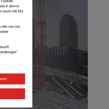
e Cookies
ies in dem in
n (auch mit Sitz
zu den von uns
ookies
Zukunft
nstellungen“
ieren