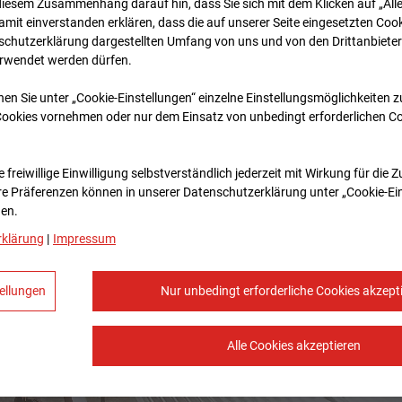
diesem Zusammenhang darauf hin, dass Sie sich mit dem Klicken auf „All
amit ein­ver­standen erklären, dass die auf unserer Seite eingesetzten Cook
schutzerklärung dargestellten Umfang von uns und von den Drittanbieter
erwendet werden dürfen.
nen Sie unter „Cookie-Einstellungen“ einzelne Einstellungsmöglichkeiten 
Cookies vornehmen oder nur dem Einsatz von unbedingt erforderlichen C
 freiwillige Einwilligung selbstverständlich jederzeit mit Wirkung für die 
re Prä­fe­renzen können in unserer Datenschutzerklärung unter „Cookie-Ei
en.
rklärung
|
Impressum
ellungen
Nur unbedingt erforderliche Cookies akzept
Alle Cookies akzeptieren