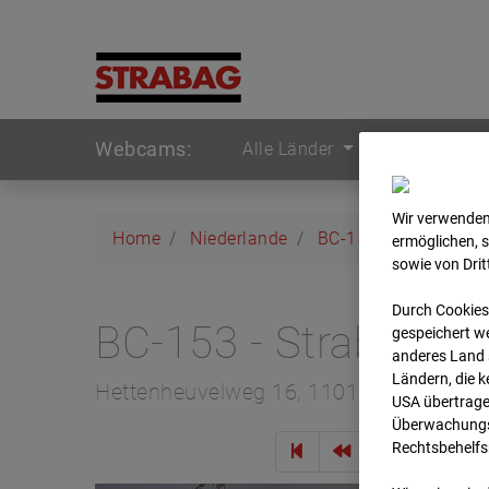
Webcams:
Alle Länder
Wir verwenden
Home
Niederlande
BC-153 - Strabag - 
ermöglichen, 
sowie von Dri
Durch Cookies
BC-153 - Strabag -
gespeichert we
anderes Land s
Ländern, die 
Hettenheuvelweg 16, 1101 BN Amster
USA übertrage
Überwachungsz
Rechtsbehelfs
Zur Übe