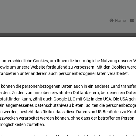
Home
 unterschiedliche Cookies, um Ihnen die best­mögliche Nutzung unserer 
BV-Amsterdam
Archiv
2026
01
11
11:30
sowie um unsere Website fortlaufend zu verbessern. Mit den Cookies wer
ttanbietern unter anderem auch personenbezogene Daten verarbeitet.
 können die personenbezogenen Daten auch in ein anderes Land transferi
 BV-Amsterdam
rden. Zu den von uns oben erwähnten Drittanbietern, bei denen ein Daten
tattfinden kann, zählt auch Google LLC mit Sitz in den USA. Die USA ge
kein angemessenes Datenschutzniveau bieten. Sollten die personenbezoge
dam
n werden, besteht das Risiko, dass diese Daten von US-Behörden zu Kontr
wecken verarbeitet werden können, ohne dass der betroffenen Person
möglichkeiten zustehen.
Archivdatum
rsicht