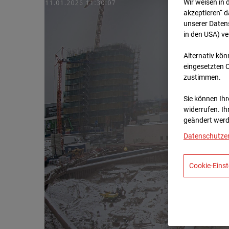
Wir weisen in 
akzeptieren“ d
unserer Daten
in den USA) v
Alternativ kön
eingesetzten 
zustimmen.
Sie können Ihre
widerrufen. Ih
geändert werd
Datenschutze
Cookie-Einst