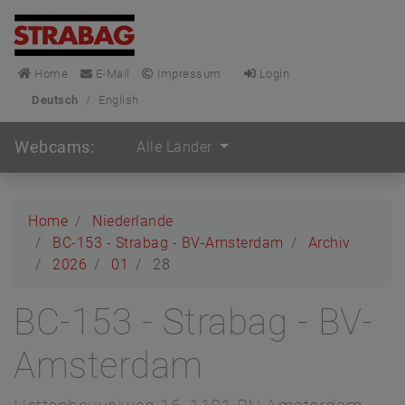
Home
E-Mail
Impressum
Login
Deutsch
/
English
Webcams:
Alle Länder
Home
Niederlande
BC-153 - Strabag - BV-Amsterdam
Archiv
2026
01
28
BC-153 - Strabag - BV-
Amsterdam